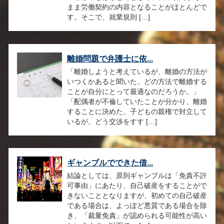
まま労働契約の内容となることがほとんどで
す。そこで、就業規則 […]
離婚問題で弁護士に依...
「離婚しようと考えているが、離婚の方法が
いつくかあると聞いた。どの方法で離婚する
ことが自分にとって最適なのだろうか。」
「配偶者が不倫していたことが分かり、離婚
することに決めた。子どもの親権で対立して
いるが、どう交渉をすす […]
ギャンブルでできた借...
結論としては、原則ギャンブルは「免責不許
可事由」にあたり、自己破産をすることがで
きないこととなりますが、初めての自己破産
である場合は、よっぽど悪質である場合を除
き、「裁量免責」が認められる可能性が高い