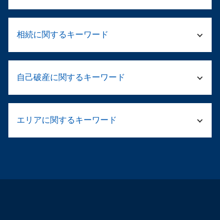
退職勧奨 言い方
テレワーク 就業規則
傷害 執行猶予
パワハラ 中小 企業
相続に関するキーワード
保釈 弁護士
民事再生 会社
逮捕 弁護士
顧問弁護士とは
刑事 弁護 相談
遺産分割 不動産
破産 免責
被害届 取り下げ
自己破産に関するキーワード
相続 不動産売却
破産手続き 期間
勾留 留置 違い
相続 配偶者 子供
企業 清算
留置所 弁護士
兄弟 遺産 相続 もめる
会社 顧問弁護士 個人相談
自己破産 管財人 仕事
傷害事件 流れ
遺言書 法律相談
パワハラ 法
エリアに関するキーワード
自己破産とは 手続き
刑事事件 職場や家族に知られずに
相続 財産管理人 選任 申立
会社 倒産 借金
自己破産 流れ 管財人
示談が成立
遺産 相続 調査
弁護士 起業
破産 弁護士
警察 捕まっ たら
自己破産 弁護士 福島区
財産調査 弁護士
企業 破産
自己破産 車 現金
家族 逮捕
離婚相談 弁護士 天王寺区
遺言書 効力 遺留分
企業法務 顧問弁護士
自己破産 免責決定 官報
傷害事件 被害届 流れ
交通事故 弁護士 都島区
法定相続人 順位
顧問弁護士 必要性
連帯保証人 破産
ストーカー 示談
離婚相談 弁護士 大阪市北区
民法 法定相続人
就業規則 違反
自己破産 官報 期間
脅迫罪 成立
自己破産 弁護士 淀川区
遺留分とは 相続
企業法務 売掛金
自己破産 すると 車は
傷害罪 怪我の程度
離婚相談 弁護士 大阪市西区
弁護士 資産 調査
民事再生 法人
自己破産 仕事 ばれる