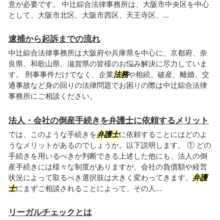
意が必要です。 中辻綜合法律事務所は、大阪市中央区を中心
として、大阪市北区、大阪市西区、天王寺区、...
逮捕から起訴までの流れ
中辻綜合法律事務所は大阪府や兵庫県を中心に、京都府、奈
良県、和歌山県、滋賀県の皆様のお悩み解決に尽力していま
す。 刑事事件だけでなく、企業
法務
や相続、破産、離婚、交
通事故など身の回りの法律問題でお困りの際は中辻綜合法律
事務所にご相談ください。
法人・会社の倒産手続きを弁護士に依頼するメリット
では、このような手続きを
弁護士
に依頼することにはどのよ
うなメリットがあるのでしょうか。以下説明します。 ① どの
手続きを用いるべきか判断できる上述した他にも、法人の倒
産手続きには様々な制度がありますが、会社の負債額や経営
状況によって取るべき選択肢は大きく変わってきます。
弁護
士
にまずご相談されることによって、その人...
リーガルチェックとは