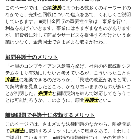
このページでは、企業
法務
にまつわる数多くのキーワードの
なかでも、売掛金回収について焦点をあて、くわしくご説明
していきます。 ■売掛金回収の重要性企業は、事業を行い、
利益をあげていきます。事業にはさまざまなものがあります
が、消費者に対して商品やサービスを提供するだけという企
業は少なく、企業同士でさまざまな取引が行わ...
顧問弁護士のメリット
「社員のコンプライアンス意識を挙げ、社内の内部統制シス
テムをより有効にしたいと考えているが、こういったことを
弁護士
に相談できるのだろうか。「民法の改正があると聞い
て契約書を見直したところ、かなり古いままのものが多いこ
とが判明した。
弁護士
と顧問契約を結んで対応してもらうこ
とは可能だろうか。このように、顧問
弁護士
とい...
離婚問題で弁護士に依頼するメリット
このページでは、さまざまな法律問題のなかから、離婚問題
で
弁護士
に依頼するメリットについて焦点をあて、くわしく
ご説明していきます。 ■離婚の種類離婚には、その方法とし