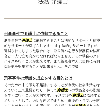
法務 弁護士
刑事事件で弁護士に依頼できること
刑事事件で
弁護士
に依頼できることは法的なサポートと精神
的なサポートが挙げられます。 まず法的なサポートですが、
逮捕されてしまった場合には、取り調べを行う警察官や検察
官と一人で立ち向かわなければなりません。その場合のアド
バイスを行うことが出来ます。また被疑者本人は自身に有利
な証拠を収集することが出来ません。そこで被...
刑事事件の示談を成立をする目的とは
そのため出来る限り不起訴にすることが今後の社会生活を考
えていく上で重要となり、伴って
弁護士
への示談交渉の依頼
も早くに行うことが大切です。 示談交渉を
弁護士
に依頼する
メリットとして、適切な内容でまとめ、事後のトラブルを防
ぐことがあります。内容に関しては相手方が
弁護士
であった