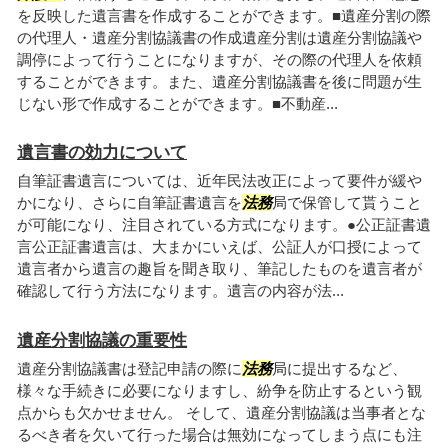
を反映した遺言書を作成することができます。■遺産分割の際
の代理人・遺産分割協議書の作成遺産分割は遺産分割協議や
調停によって行うことになりますが、その際の代理人を依頼
することができます。また、遺産分割協議書を後に問題が生
じない形で作成することができます。■不動産...
遺言書の効力について
自筆証書遺言については、近年民法改正によって要件が緩や
かになり、さらに自筆証書遺言を
法務
局で保管して貰うこと
が可能になり、注目されている方式になります。●公正証書遺
言公正証書遺言は、大まかにいえば、公証人が口授によって
遺言者から遺言の趣旨を聞き取り、筆記したものを遺言者が
確認して行う方法になります。遺言の内容が法...
遺産分割協議の重要性
遺産分割協議書は登記申請の際に
法務
局に提出するなど、
様々な手続きに必要になりますし、紛争を防止するという観
点からも欠かせません。 そして、遺産分割協議は当事者とな
るべき者を欠いて行った場合は無効になってしまう点にも注