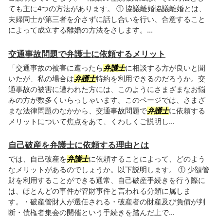
ても主に4つの方法があります。 ① 協議離婚協議離婚とは、
夫婦同士が第三者を介さずに話し合いを行い、合意すること
によって成立する離婚の方法をさします。...
交通事故問題で弁護士に依頼するメリット
「交通事故の被害に遭ったら
弁護士
に相談する方が良いと聞
いたが、私の場合は
弁護士
特約を利用できるのだろうか。交
通事故の被害に遭われた方には、このようにさまざまなお悩
みの方が数多くいらっしゃいます。このページでは、さまざ
まな法律問題のなかから、交通事故問題で
弁護士
に依頼する
メリットについて焦点をあて、くわしくご説明し...
自己破産を弁護士に依頼する理由とは
では、自己破産を
弁護士
に依頼することによって、どのよう
なメリットがあるのでしょうか。以下説明します。 ① 少額管
財を利用することができる通常、自己破産手続きを行う際に
は、ほとんどの事件が管財事件と言われる分類に属しま
す。・破産管財人が選任される・破産者の財産及び負債が判
断・債権者集会の開催という手続きを踏んだ上で...