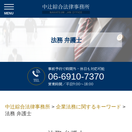
法務 弁護士
事前予約で時間外・休日も対応可能
06-6910-7370
TEL
営業時間／平日9:00～18:00
中辻綜合法律事務所
>
企業法務に関するキーワード
>
法務 弁護士