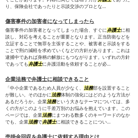
り、保険会社であったりと示談交渉のプロとな...
傷害事件の加害者になってしまったら
傷害事件の加害者となってしまった場合、すぐに
弁護士
に相
談し、対応を考えることが重要となります。正当防衛などを
立証することで無罪を主張することや、被害者と示談をする
ことで刑の減軽を求めていくなどの方針があります。これは
逮捕中であれば身柄の解放にもつながります。いずれの方針
であっても
弁護士
に弁護活動を依頼することが必...
企業法務で弁護士に相談できること
「中小企業であるため人員が少なく、
法務
部を設置すること
が難しい。そのほかに
法務
体制の強化にはどのような方法が
あるだろうか。企業
法務
という大きなテーマについては、多
くの方がこのように千差万別のお悩みを抱えています。この
ページでは、企業
法務
にまつわる数多くのキーワードのなか
でも、企業
法務
で
弁護士
に相談できることについ...
売掛金回収を弁護士に依頼する理由とは