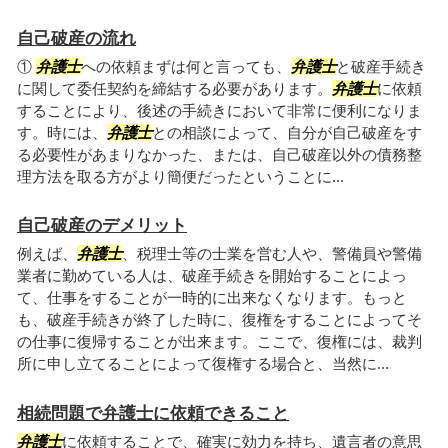
自己破産の流れ
①
弁護士
への依頼まずは何と言っても、
弁護士
と破産手続き
に関して委任契約を締結する必要があります。
弁護士
に依頼
することにより、後述の手続きにおいて非常に便利になりま
す。時には、
弁護士
との相談によって、自分が自己破産をす
る必要性があまりなかった、または、自己破産以外の債務整
理方法を取る方がより簡便だったということに...
自己破産のデメリット
例えば、
弁護士
、税理士等の士業を営む人や、警備員や警備
業者に勤めている人は、破産手続きを開始することによっ
て、仕事をすることが一時的に出来なくなります。もっと
も、破産手続きが終了した時に、復権をすることによってそ
の仕事に復帰することが出来ます。ここで、復権には、裁判
所に申し立てることによって復権する場合と、当然に...
相続問題で弁護士に依頼できること
弁護士
に依頼することで、確実に効力を持ち、遺言者の意思