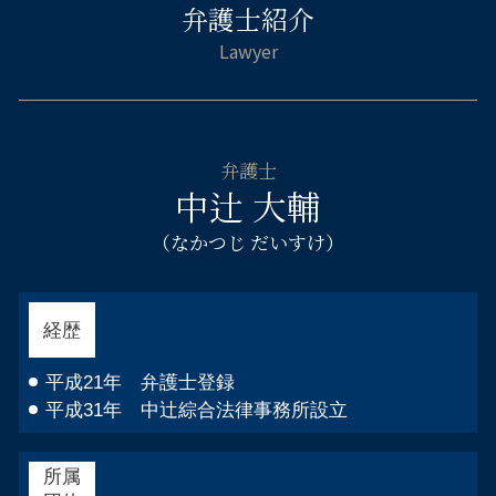
傷害 起訴
弁護士紹介
交通事故 弁護士 大阪市北区
相続財産管理人 弁護士
自己破産 免責許可 確定
示談 メリット
相続相談 弁護士 都島区
遺言書 遺産分割
自己破産 申立後
窃盗罪 初犯 流れ
倒産 弁護士 大阪市中央区
法定相続人とは
自己破産 免責 仕事
傷害 刑法
相続相談 弁護士 天王寺区
公正証書遺言 弁護士
自己破産 デメリット 車
相続相談 弁護士 阿倍野区
公正証書遺言 相続
自己破産 ブラックリスト デメリット
自己破産 弁護士 大阪市西区
遺産 法律相談
自己破産 サラ金 取り立て
弁護士
企業法務 弁護士 福島区
遺留分 請求 兄弟
中辻 大輔
住宅ローン 破産
不貞慰 謝料請求 弁護士 福島区
自己破産 不動産 競売
倒産 弁護士 大阪市西区
（なかつじ だいすけ）
連帯保証人 借金 自己破産
刑事事件 弁護士 大阪市中央区
自己破産 借金 相手
刑事事件 弁護士 大阪市北区
不貞慰 謝料請求 弁護士 都島区
経歴
交通事故 弁護士 阿倍野区
企業法務 弁護士 天王寺区
平成21年 弁護士登録
平成31年 中辻綜合法律事務所設立
所属