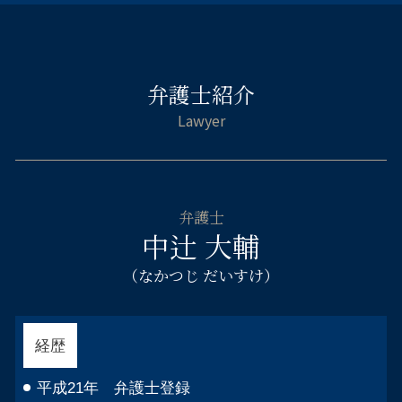
相続財産管理人 弁護士
民事再生 法人
自己破産 連帯保証人
傷害 刑事事件
離婚相談 弁護士 浪速区
法定相続人とは
契約書 リーガルチェックとは
自己破産 ギャンブル 同時廃止
傷害罪 流れ
交通事故 弁護士 天王寺区
遺産 相続 やり直し
パワハラ 中小 企業
自己破産 ブラックリスト デメリット
逮捕 弁護士
自己破産 弁護士 都島区
遺留分 請求 兄弟
企業法務 取引先トラブル
カードローン 自己破産 取り立て
示談 メリット
弁護士紹介
交通事故 弁護士 大阪市中央区
兄弟 遺産 相続 もめる
資金繰り 弁護士相談
家族 逮捕
自己破産 弁護士 浪速区
法定相続分 割合
自己破産 すると 車は
傷害 起訴
離婚相談 弁護士 大阪市北区
遺言執行者 相続人
自己破産 申立後
警察 捕まっ たら
不貞慰 謝料請求 弁護士 福島区
遺留分とは 相続
借金 消費者金融 自己破産
企業法務 弁護士 淀川区
財産調査 弁護士
破産 弁護士
相続相談 弁護士 大阪市北区
遺産 法律相談
自己破産 デメリット 保証人
弁護士
相続相談 弁護士 淀川区
遺産 相続 勝手に手続き
中辻 大輔
住宅ローン 自己破産 相談
離婚相談 弁護士 淀川区
連帯保証人 借金 自己破産
企業法務 弁護士 阿倍野区
（なかつじ だいすけ）
住宅ローン 破綻
自己破産 弁護士 大阪市北区
自己破産とは 手続き
刑事事件 弁護士 淀川区
離婚相談 弁護士 阿倍野区
経歴
刑事事件 弁護士 天王寺区
倒産 弁護士 大阪市北区
平成21年 弁護士登録