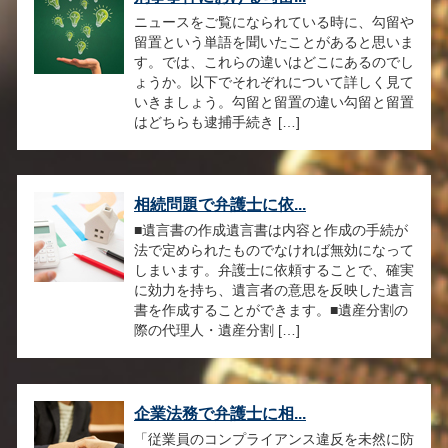
ニュースをご覧になられている時に、勾留や
留置という単語を聞いたことがあると思いま
す。では、これらの違いはどこにあるのでし
ょうか。以下でそれぞれについて詳しく見て
いきましょう。勾留と留置の違い勾留と留置
はどちらも逮捕手続き […]
相続問題で弁護士に依...
■遺言書の作成遺言書は内容と作成の手続が
法で定められたものでなければ無効になって
しまいます。弁護士に依頼することで、確実
に効力を持ち、遺言者の意思を反映した遺言
書を作成することができます。■遺産分割の
際の代理人・遺産分割 […]
企業法務で弁護士に相...
「従業員のコンプライアンス違反を未然に防