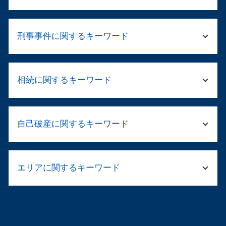
カスハラ 対策
刑事事件に関するキーワード
会社の解散手続き
弁護士 顧問契約 メリット
予防 法務
傷害 刑法
フレックスタイム制 就業規則
相続に関するキーワード
示談が成立
顧問弁護士 メリット
保釈 弁護士
民事再生とは 法人
わいせつ罪 逮捕
遺言書 法律相談
就業規則 退職
刑事 弁護 相談
自己破産に関するキーワード
相続 配偶者 子供
企業 労務
傷害 執行猶予
遺言 遺産分割協議
会社 倒産 借金
刑事告訴 不起訴
遺言書 法定相続人 遺留分
会社 売買契約書
自己破産 免責 おりなかった
傷害罪 怪我の程度
遺言 遺産分割
就業規則 変更
エリアに関するキーワード
自己破産 官報 期間
刑事事件 職場や家族に知られずに
法務局 遺産分割協議書
企業法務 売掛金
自己破産 管財人 仕事
傷害事件 流れ
遺産分割 不動産
リーガルチェック 顧問弁護士
自己破産 車 現金
傷害罪 裁判
倒産 弁護士 浪速区
相続人 連絡が取れない
法務 弁護士
自己破産 仕事 ばれる
勾留 留置 違い
交通事故 弁護士 阿倍野区
民法 法定相続人
カスハラ とは
自己破産 受任通知
起訴されたら 裁判
自己破産 弁護士 淀川区