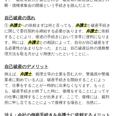
断・債権者集会の開催という手続きを踏んだ上で...
自己破産の流れ
①
弁護士
への依頼まずは何と言っても、
弁護士
と破産手続き
に関して委任契約を締結する必要があります。
弁護士
に依頼
することにより、後述の手続きにおいて非常に便利になりま
す。時には、
弁護士
との相談によって、自分が自己破産をす
る必要性があまりなかった、または、自己破産以外の債務整
理方法を取る方がより簡便だったということに...
自己破産のデメリット
例えば、
弁護士
、税理士等の士業を営む人や、警備員や警備
業者に勤めている人は、破産手続きを開始することによっ
て、仕事をすることが一時的に出来なくなります。もっと
も、破産手続きが終了した時に、復権をすることによってそ
の仕事に復帰することが出来ます。ここで、復権には、裁判
所に申し立てることによって復権する場合と、当然に...
法人・会社の倒産手続きを弁護士に依頼するメリット