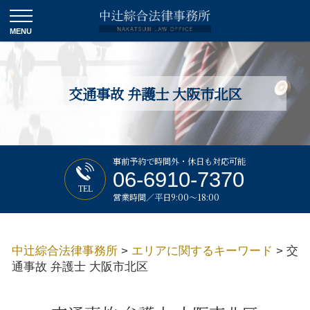
交通事故 弁護士 大阪市北区
事前予約で時間外・休日も対応可能
06-6910-7370
TEL
営業時間／平日9:00～18:00
中辻綜合法律事務所
>
エリアに関するキーワード
>
交
通事故 弁護士 大阪市北区