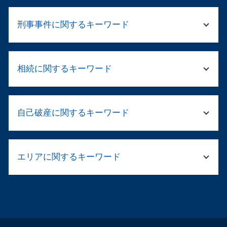
法人 顧問弁護士
刑事事件に関するキーワード
法人 顧問
パワハラ 義務化
法人の清算
刑事 弁護 相談
就業規則 義務
相続に関するキーワード
痴漢 逮捕された
民事再生とは 法人
被害届 取り下げ
清算人 弁護士
ストーカー 示談
公正証書遺言 相続
法人 清算 流れ
傷害罪 裁判
自己破産に関するキーワード
遺言書 遺産分割
法人破産 できない
留置所 弁護士
遺産 相続 調査
企業 コンプライアンス違反
逮捕 刑務所 流れ
相続 遺産分割協議書
会社の解散手続き
自己破産 ブラックリスト デメリット
刑事告訴 不起訴
相続 不動産売却
民事再生 破産 違い
エリアに関するキーワード
住宅ローン 破産
傷害 刑法
相続 配偶者 子供
民事再生 会社
個人 自己破産 デメリット
逮捕 弁護士
相続財産管理人 弁護士
会社 倒産 社長
自己破産 デメリット 車
窃盗罪 初犯 流れ
自己破産 弁護士 淀川区
相続 財産管理人 選任 申立
就業規則 届出
カードローン 自己破産 取り立て
傷害事件 罰金
交通事故 弁護士 阿倍野区
相続人 被相続人
顧問弁護士とは
連帯保証人 破産
起訴されたら 有罪
不貞慰 謝料請求 弁護士 都島区
弁護士 資産 調査
退職勧奨 違法
住宅ローン 破綻
保釈 弁護士