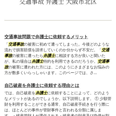
交通事故 弁護士 大阪市北区
交通事故問題で弁護士に依頼するメリット
「
交通事故
の被害に初めて遭ってしまった。今後どのような
流れで損害賠償を請求していくのか分からず不安だ。「
交通
事故
の被害に遭ったら
弁護士
に相談する方が良いと聞いた
が、私の場合は
弁護士
特約を利用できるのだろうか。
交通事
故
の被害に遭われた方には、このようにさまざまなお悩みの
方が数多くいらっしゃいます。このページでは、さ...
自己破産を弁護士に依頼する理由とは
では、自己破産を
弁護士
に依頼することによって、どのよう
なメリットがあるのでしょうか。以下説明します。 ① 少額管
財を利用することができる通常、自己破産手続きを行う際に
は、ほとんどの事件が管財事件と言われる分類に属しま
す。・破産管財人が選任される・破産者の財産及び負債が判