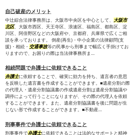
自己破産のメリット
中辻綜合法律事務所は、大阪市中央区を中心として、
大阪市
北区
、大阪市西区、天王寺区、浪速区、福島区、都島区、淀
川区、阿倍野区などの大阪府や、京都府、兵庫県で広くご相
談を承っております。 倒産(再生)・中小企業の法律顧問(支
援)・相続・
交通事故
等の民事から刑事まで幅広く手掛けてお
りますので、お困りの際は当法律事務所ま...
相続問題で弁護士に依頼できること
弁護士
に依頼することで、確実に効力を持ち、遺言者の意思
を反映した遺言書を作成することができます。■遺産分割の際
の代理人・遺産分割協議書の作成遺産分割は遺産分割協議や
調停によって行うことになりますが、その際の代理人を依頼
することができます。また、遺産分割協議書を後に問題が生
じない形で作成することができます。■不動産...
刑事事件で弁護士に依頼できること
刑事事件で
弁護士
に依頼できることは法的なサポートと精神