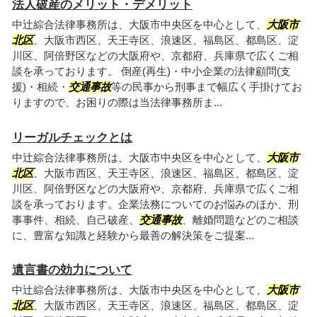
法人破産のメリット・デメリット
中辻綜合法律事務所は、大阪市中央区を中心として、
大阪市
北区
、大阪市西区、天王寺区、浪速区、福島区、都島区、淀
川区、阿倍野区などの大阪府や、京都府、兵庫県で広くご相
談を承っております。 倒産(再生)・中小企業の法律顧問(支
援)・相続・
交通事故
等の民事から刑事まで幅広く手掛けてお
りますので、お困りの際は当法律事務所ま...
リーガルチェックとは
中辻綜合法律事務所は、大阪市中央区を中心として、
大阪市
北区
、大阪市西区、天王寺区、浪速区、福島区、都島区、淀
川区、阿倍野区などの大阪府や、京都府、兵庫県で広くご相
談を承っております。企業法務についてのお悩みのほか、刑
事事件、相続、自己破産、
交通事故
、離婚問題などのご相談
に、豊富な知識と経験から最善の解決策をご提案...
遺言書の効力について
中辻綜合法律事務所は、大阪市中央区を中心として、
大阪市
北区
、大阪市西区、天王寺区、浪速区、福島区、都島区、淀