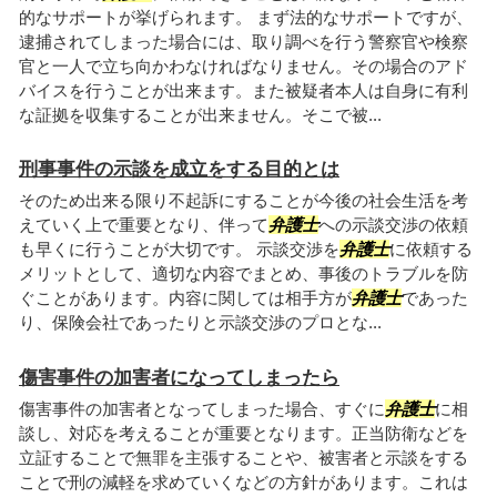
的なサポートが挙げられます。 まず法的なサポートですが、
逮捕されてしまった場合には、取り調べを行う警察官や検察
官と一人で立ち向かわなければなりません。その場合のアド
バイスを行うことが出来ます。また被疑者本人は自身に有利
な証拠を収集することが出来ません。そこで被...
刑事事件の示談を成立をする目的とは
そのため出来る限り不起訴にすることが今後の社会生活を考
えていく上で重要となり、伴って
弁護士
への示談交渉の依頼
も早くに行うことが大切です。 示談交渉を
弁護士
に依頼する
メリットとして、適切な内容でまとめ、事後のトラブルを防
ぐことがあります。内容に関しては相手方が
弁護士
であった
り、保険会社であったりと示談交渉のプロとな...
傷害事件の加害者になってしまったら
傷害事件の加害者となってしまった場合、すぐに
弁護士
に相
談し、対応を考えることが重要となります。正当防衛などを
立証することで無罪を主張することや、被害者と示談をする
ことで刑の減軽を求めていくなどの方針があります。これは