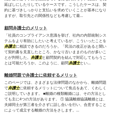
延ばしにしたりしているケースです。こうしたケースは、契
約に基づきしっかりと支払いを求めていくことが基本になり
ますが、取引先との関係性なども考慮して最...
顧問弁護士のメリット
「社員のコンプライアンス意識を挙げ、社内の内部統制シス
テムをより有効にしたいと考えているが、こういったことを
弁護士
に相談できるのだろうか。「民法の改正があると聞い
て契約書を見直したところ、かなり古いままのものが多いこ
とが判明した。
弁護士
と顧問契約を結んで対応してもらうこ
とは可能だろうか。このように、顧問
弁護士
とい...
離婚問題で弁護士に依頼するメリット
このページでは、さまざまな法律問題のなかから、離婚問題
で
弁護士
に依頼するメリットについて焦点をあて、くわしく
ご説明していきます。 ■離婚の種類離婚には、その方法とし
ても主に4つの方法があります。 ① 協議離婚協議離婚とは、
夫婦同士が第三者を介さずに話し合いを行い、合意すること
によって成立する離婚の方法をさします。...