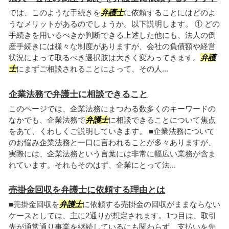
では、このような手続きを
弁護士
に依頼することにはどのよ
うなメリットがあるのでしょうか。以下説明します。 ① どの
手続きを用いるべきか判断できる上述した他にも、法人の倒
産手続きには様々な制度がありますが、会社の負債額や経営
状況によって取るべき選択肢は大きく変わってきます。
弁護
士
にまずご相談されることによって、その人...
企業法務で弁護士に相談できること
このページでは、企業法務にまつわる数多くのキーワードの
なかでも、企業法務で
弁護士
に相談できることについて焦点
をあて、くわしくご説明していきます。 ■企業法務について
のお悩み企業法務と一口に言われることが多々ありますが、
実際には、企業法務という言葉には非常に幅広い業務が含ま
れています。それもそのはず、企業にとって法...
売掛金回収を弁護士に依頼する理由とは
■売掛金回収を
弁護士
に依頼する売掛金の回収がままならない
ケースとしては、主に2通りが想定されます。1つ目は、取引
先が通常通り事業を継続しているにも関わらず、支払いを先