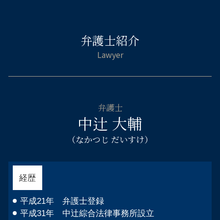
交通事故 弁護士 大阪市中央区
法定相続人 兄弟
顧問弁護士 社員の相談
自己破産 車 現金
傷害 執行猶予
相続相談 弁護士 大阪市西区
相続 使途不明金
コンプライアンス 従業員
自己破産 サラ金 取り立て
傷害 刑事事件
不貞慰 謝料請求 弁護士 大阪市西区
遺言執行者 相続人
カスハラ 対策
自己破産 免責決定 官報
示談 メリット
弁護士紹介
自己破産 弁護士 浪速区
遺言 遺産分割
自己破産 不動産 競売
脅迫罪 成立
企業法務 弁護士 天王寺区
遺産分割協議 やり直し
自己破産 免責 おりなかった
わいせつ罪 逮捕
刑事事件 弁護士 浪速区
財産調査 弁護士
消費者金融 自己破産 借り入れ
傷害 起訴
倒産 弁護士 大阪市北区
法務局 遺産分割協議書
自己破産 受任通知
不貞慰 謝料請求 弁護士 浪速区
民法 法定相続人
自己破産とは 手続き
企業法務 弁護士 都島区
法定相続分 割合
自己破産 連帯保証人
弁護士
企業法務 弁護士 阿倍野区
遺産 相続 勝手に手続き
中辻 大輔
連帯保証人 借金 自己破産
倒産 弁護士 大阪市中央区
破産 弁護士
自己破産 弁護士 福島区
（なかつじ だいすけ）
借金 消費者金融 自己破産
企業法務 弁護士 大阪市中央区
自己破産 デメリット 保証人
企業法務 弁護士 浪速区
離婚相談 弁護士 大阪市中央区
経歴
不貞慰 謝料請求 弁護士 天王寺区
企業法務 弁護士 大阪市西区
平成21年 弁護士登録
平成31年 中辻綜合法律事務所設立