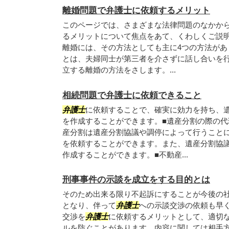
離婚問題で弁護士に依頼するメリット
このページでは、さまざまな法律問題のなかか
るメリットについて焦点をあて、くわしくご説明
離婚には、その方法としても主に4つの方法があ
とは、夫婦同士が第三者を介さずに話し合いを
立する離婚の方法をさします。...
相続問題で弁護士に依頼できること
弁護士
に依頼することで、確実に効力を持ち、
を作成することができます。■遺産分割の際の
産分割は遺産分割協議や調停によって行うこと
を依頼することができます。また、遺産分割協
作成することができます。■不動産...
刑事事件の示談を成立をする目的とは
そのため出来る限り不起訴にすることが今後の
となり、伴って
弁護士
への示談交渉の依頼も早く
交渉を
弁護士
に依頼するメリットとして、適切
ルを防ぐことがあります。内容に関しては相手