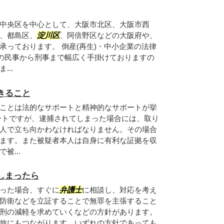
中央区を中心として、大阪市北区、大阪市西
、都島区、
淀川区
、阿倍野区などの大阪府や、
承っております。 倒産(再生)・中小企業の法律
の民事から刑事まで幅広く手掛けておりますの
..
きること
ことは法的なサポートと精神的なサポートが挙
ートですが、逮捕されてしまった場合には、取り
人で立ち向かわなければなりません。その場合
ます。また被疑者本人は自身に有利な証拠を収
被...
しまったら
った場合、すぐに
弁護士
に相談し、対応を考え
防衛などを立証することで無罪を主張すること
刑の減軽を求めていくなどの方針があります。
放にもつながります。いずれの方針であっても