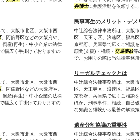
弁護士
に弁護活動を依頼すること
民事再生のメリット・デメ
して、大阪市北区、大阪市西
中辻綜合法律事務所は、大阪市
区
、阿倍野区などの大阪府や、
区、天王寺区、浪速区、福島区
倒産(再生)・中小企業の法律
京都府、兵庫県で広くご相談を
で幅広く手掛けておりますの
顧問(支援)・相続・
交通事故
等
で、お困りの際は当法律事務所ま.
リーガルチェックとは
して、大阪市北区、大阪市西
中辻綜合法律事務所は、大阪市
区
、阿倍野区などの大阪府や、
区、天王寺区、浪速区、福島区
倒産(再生)・中小企業の法律
京都府、兵庫県で広くご相談を
で幅広く手掛けておりますの
ほか、刑事事件、相続、自己破
な知識と経験から最善の解決策を
遺産分割協議の重要性
して、大阪市北区、大阪市西
中辻綜合法律事務所は、大阪市