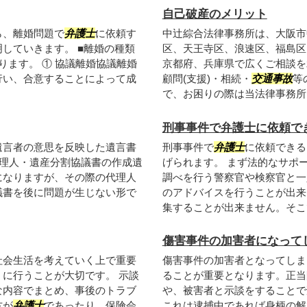
自己破産のメリット
ら、離婚問題で
弁護士
に依頼す
中辻綜合法律事務所は、大阪市
していきます。 ■離婚の種類
区、天王寺区、浪速区、福島区
ります。 ① 協議離婚協議離婚
京都府、兵庫県で広くご相談を
行い、合意することによって成
顧問(支援)・相続・
交通事故
等
で、お困りの際は当法律事務所ま.
刑事事件で弁護士に依頼で
遺言者の意思を反映した遺言書
刑事事件で
弁護士
に依頼できる
代理人・遺産分割協議書の作成遺
げられます。 まず法的なサポ
になりますが、その際の代理人
調べを行う警察官や検察官と一
議書を後に問題が生じない形で
のアドバイスを行うことが出来
集することが出来ません。そこで
傷害事件の加害者になって
社会生活を考えていく上で重要
傷害事件の加害者となってしま
に行うことが大切です。 示談
ることが重要となります。正当
な内容でまとめ、事後のトラブ
や、被害者と示談をすることで
方が
弁護士
であったり、保険会
これは逮捕中であれば身柄の解