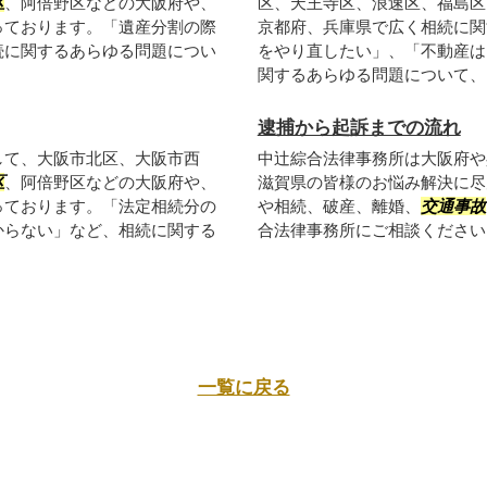
区
、阿倍野区などの大阪府や、
区、天王寺区、浪速区、福島区
っております。「遺産分割の際
京都府、兵庫県で広く相続に関
続に関するあらゆる問題につい
をやり直したい」、「不動産は
関するあらゆる問題について、プ
逮捕から起訴までの流れ
して、大阪市北区、大阪市西
中辻綜合法律事務所は大阪府や
区
、阿倍野区などの大阪府や、
滋賀県の皆様のお悩み解決に尽
っております。「法定相続分の
や相続、破産、離婚、
交通事故
からない」など、相続に関する
合法律事務所にご相談ください
一覧に戻る