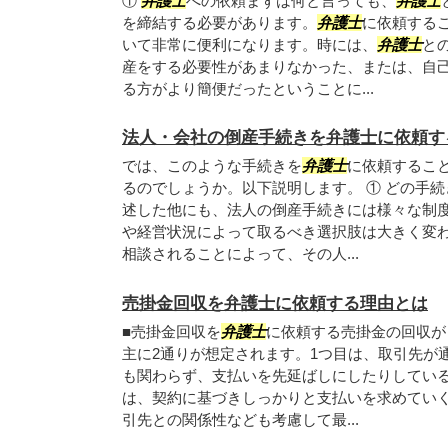
①
弁護士
への依頼まずは何と言っても、
弁護士
を締結する必要があります。
弁護士
に依頼する
いて非常に便利になります。時には、
弁護士
と
産をする必要性があまりなかった、または、自
る方がより簡便だったということに...
法人・会社の倒産手続きを弁護士に依頼す
では、このような手続きを
弁護士
に依頼するこ
るのでしょうか。以下説明します。 ① どの手
述した他にも、法人の倒産手続きには様々な制
や経営状況によって取るべき選択肢は大きく変
相談されることによって、その人...
売掛金回収を弁護士に依頼する理由とは
■売掛金回収を
弁護士
に依頼する売掛金の回収が
主に2通りが想定されます。1つ目は、取引先が
も関わらず、支払いを先延ばしにしたりしてい
は、契約に基づきしっかりと支払いを求めてい
引先との関係性なども考慮して最...