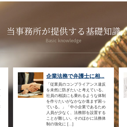
当事務所が提供する基礎知識
企業法務で弁護士に相...
て
「従業員のコンプライアンス違反
で
を未然に防ぎたいと考えている。
か
社員の相談にも乗れるような体制
害
を作りたいがなかなか進まず困っ
が
ている。」「中小企業であるため
護
人員が少なく、法務部を設置する
ことが難しい。そのほかに法務体
制の強化に […]