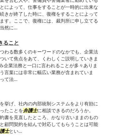
業を営む人や、警備員や警備業者に勤めている
とによって、仕事をすることが一時的に出来な
続きが終了した時に、復権をすることによって
ます。ここで、復権には、裁判所に申し立てる
然に...
きること
つわる数多くのキーワードのなかでも、企業法
ついて焦点をあて、くわしくご説明していきま
悩み企業法務と一口に言われることが多々ありま
う言葉には非常に幅広い業務が含まれていま
て法...
を挙げ、社内の内部統制システムをより有効に
ったことを
弁護士
に相談できるのだろうか。
約書を見直したところ、かなり古いままのもの
と顧問契約を結んで対応してもらうことは可能
護士
とい...