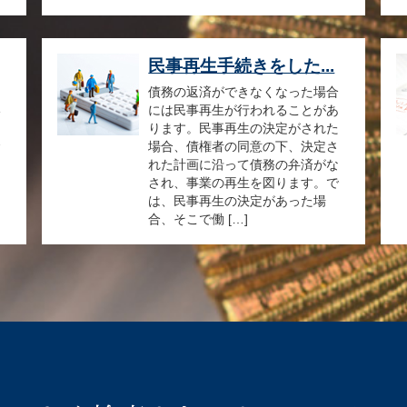
民事再生手続きをした...
な
債務の返済ができなくなった場合
い
には民事再生が行われることがあ
」
ります。民事再生の決定がされた
金
場合、債権者の同意の下、決定さ
し
れた計画に沿って債務の弁済がな
を
され、事業の再生を図ります。で
は、民事再生の決定があった場
合、そこで働 […]