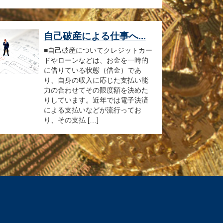
自己破産による仕事へ...
■自己破産についてクレジットカー
ドやローンなどは、お金を一時的
に借りている状態（借金）であ
り、自身の収入に応じた支払い能
力の合わせてその限度額を決めた
りしています。近年では電子決済
による支払いなどが流行ってお
り、その支払 […]