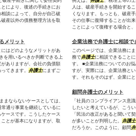
と破産手続きに関して委任契約
例えば、
弁護士
、税理士等の士
ことにより、後述の手続きにお
人は、破産手続きを開始するこ
の相談によって、自分が自己破
くなります。もっとも、破産手
己破産以外の債務整理方法を取
その仕事に復帰することが出来
ことによって復権する場合と、当
るメリット
企業法務で弁護士に相談で
とにはどのようなメリットがあ
このページでは、企業法務にま
続きを用いるべきか判断できる上
務で
弁護士
に相談できることに
度がありますが、会社の負債額
す。 ■企業法務についてのお
わってきます。
弁護士
にまずご
すが、実際には、企業法務とい
す。それもそのはず、企業にとっ
顧問弁護士のメリット
ままならないケースとしては、
「社員のコンプライアンス意識
通常通り事業を継続しているに
したいと考えているが、こうい
るケースです。こうしたケース
「民法の改正があると聞いて契
くことが基本になりますが、取
が多いことが判明した。
弁護士
だろうか。このように、顧問
弁