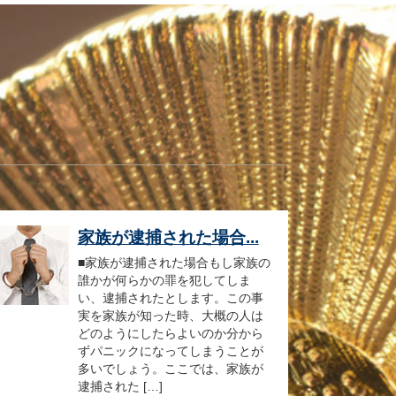
家族が逮捕された場合...
■家族が逮捕された場合もし家族の
誰かが何らかの罪を犯してしま
い、逮捕されたとします。この事
実を家族が知った時、大概の人は
どのようにしたらよいのか分から
ずパニックになってしまうことが
多いでしょう。ここでは、家族が
逮捕された […]