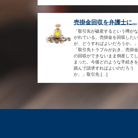
売掛金回収を弁護士に...
「取引先が破産するという噂が
がれている。売掛金を回収した
が、どうすればよいだろうか。
「取引先トラブルがおき、売掛
の回収ができないまま倒産して
まった。今後どのような手続き
踏んで請求すればよいのだろう
か。」取引先 […]