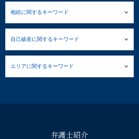
破産手続き 流れ 法人
警察 捕まっ たら
民事再生 会社
相続に関するキーワード
勾留 留置 違い
パワハラ 加害者 退職勧奨
脅迫罪 成立
破産手続き 期間
留置所 弁護士
遺産分割 不動産
企業法務 顧問弁護士
傷害 起訴
自己破産に関するキーワード
財産調査 弁護士
法務 顧問
窃盗罪 初犯 流れ
遺言書 効力 遺留分
企業法務 売掛金
傷害 刑法
遺言執行者 相続人
民事再生法 社員は どうなる
自己破産 不動産 競売
傷害罪 裁判
遺留分 請求 兄弟
法人 清算 流れ
エリアに関するキーワード
自己破産 官報 期間
傷害 執行猶予
遺留分とは 相続
就業規則 違反
自己破産 すると 車は
傷害罪 怪我の程度
遺言書 遺産分割
会社 顧問弁護士
連帯保証人 借金 自己破産
傷害事件 被害届 流れ
刑事事件 弁護士 都島区
法定相続人 兄弟
会社の解散手続き
連帯保証人 破産
痴漢 逮捕された
交通事故 弁護士 大阪市中央区
弁護士 資産 調査
会社 負債
自己破産 免責許可 確定
家族 逮捕
相続相談 弁護士 阿倍野区
相続人 被相続人
内部統制 3点セット
住宅ローン 自己破産 相談
保釈 弁護士
企業法務 弁護士 淀川区
相続人 連絡が取れない
退職勧奨 違法
自己破産 デメリット 保証人
被害届 取り下げ
離婚相談 弁護士 都島区
遺産分割協議 やり直し
パワハラ 法
自己破産 受任通知
刑事 弁護 相談
刑事事件 弁護士 天王寺区
相続 財産管理人 選任 申立
企業 清算
自己破産 ギャンブル 同時廃止
傷害事件 罰金
弁護士紹介
刑事事件 弁護士 福島区
民法 法定相続人
自己破産 サラ金 取り立て
示談が成立