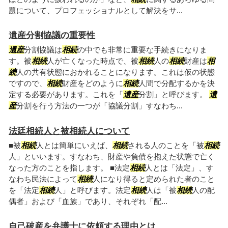
題について、プロフェッショナルとして解決をサ...
遺産分割協議の重要性
遺産
分割協議は
相続
の中でも非常に重要な手続きになりま
す。被
相続
人が亡くなった時点で、被
相続
人の
相続
財産は
相
続
人の共有状態におかれることになります。これは仮の状態
ですので、
相続
財産をどのように
相続
人間で分配するかを決
定する必要があります。これを「
遺産
分割」と呼びます。
遺
産
分割を行う方法の一つが「協議分割」すなわち...
法廷相続人と被相続人について
■被
相続
人とは簡単にいえば、
相続
される人のことを「被
相続
人」といいます。すなわち、財産や負債を抱えた状態で亡く
なった方のことを指します。 ■法定
相続
人とは「法定」、す
なわち民法によって
相続
人になり得ると定められた者のこと
を「法定
相続
人」と呼びます。法定
相続
人は「被
相続
人の配
偶者」および「血族」であり、それぞれ「配...
自己破産を弁護士に依頼する理由とは