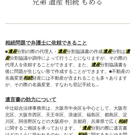
兄弟 遺産 相続 もめる
相続問題で弁護士に依頼できること
■
遺産
分割の際の代理人・
遺産
分割協議書の作成
遺産
分割は
遺
産
分割協議や調停によって行うことになりますが、その際の
代理人を依頼することができます。また、
遺産
分割協議書を
後に問題が生じない形で作成することができます。■不動産の
名義変更
相続
財産には不動産が含まれることも多々あります
が、その際の名義変更、すなわち登記手続も...
遺言書の効力について
中辻綜合法律事務所は、大阪市中央区を中心として、大阪市
北区、大阪市西区、天王寺区、浪速区、福島区、都島区、淀
川区、阿倍野区などの大阪府や、京都府、兵庫県で広く
相続
に関するご相談を承っております。「
遺産
分割の際に遺言書
はどのように扱われるのか」など、
相続
に関するあらゆる問