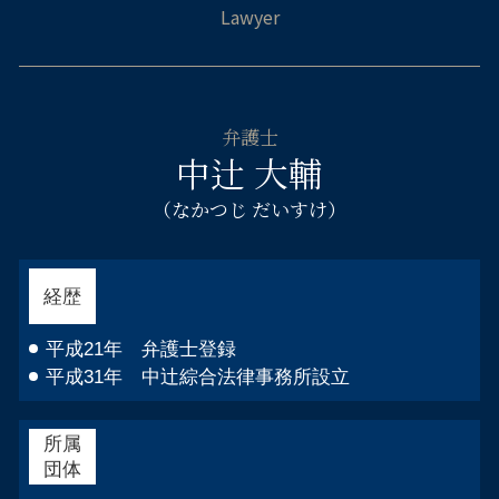
自己破産 弁護士 大阪市西区
遺産分割協議書 作り方
自己破産 車 現金
刑事告訴 不起訴
不貞慰 謝料請求 弁護士 福島区
遺産 法律相談
自己破産 デメリット 車
傷害 刑事事件
交通事故 弁護士 大阪市北区
相続 配偶者 子供
自己破産 申立後
相続相談 弁護士 大阪市中央区
遺産 相続 やり直し
破産 弁護士
不貞慰 謝料請求 弁護士 都島区
相続人 調べ方
住宅ローン 破綻
弁護士
交通事故 弁護士 都島区
法定相続分 割合
中辻 大輔
自己破産 管財人 仕事
企業法務 弁護士 都島区
個人 自己破産 デメリット
交通事故 弁護士 天王寺区
（なかつじ だいすけ）
自己破産 免責決定 官報
交通事故 弁護士 阿倍野区
消費者金融 自己破産 借り入れ
倒産 弁護士 大阪市西区
倒産 弁護士 都島区
経歴
離婚相談 弁護士 大阪市西区
倒産 弁護士 浪速区
平成21年 弁護士登録
平成31年 中辻綜合法律事務所設立
所属
団体