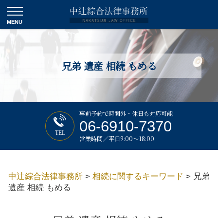
兄弟 遺産 相続 もめる
事前予約で時間外・休日も対応可能
06-6910-7370
TEL
営業時間／平日9:00～18:00
中辻綜合法律事務所
>
相続に関するキーワード
>
兄弟
遺産 相続 もめる