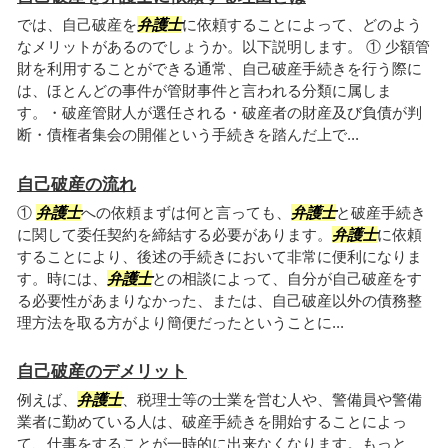
では、自己破産を
弁護士
に依頼することによって、どのよう
なメリットがあるのでしょうか。以下説明します。 ① 少額管
財を利用することができる通常、自己破産手続きを行う際に
は、ほとんどの事件が管財事件と言われる分類に属しま
す。・破産管財人が選任される・破産者の財産及び負債が判
断・債権者集会の開催という手続きを踏んだ上で...
自己破産の流れ
①
弁護士
への依頼まずは何と言っても、
弁護士
と破産手続き
に関して委任契約を締結する必要があります。
弁護士
に依頼
することにより、後述の手続きにおいて非常に便利になりま
す。時には、
弁護士
との相談によって、自分が自己破産をす
る必要性があまりなかった、または、自己破産以外の債務整
理方法を取る方がより簡便だったということに...
自己破産のデメリット
例えば、
弁護士
、税理士等の士業を営む人や、警備員や警備
業者に勤めている人は、破産手続きを開始することによっ
て、仕事をすることが一時的に出来なくなります。もっと