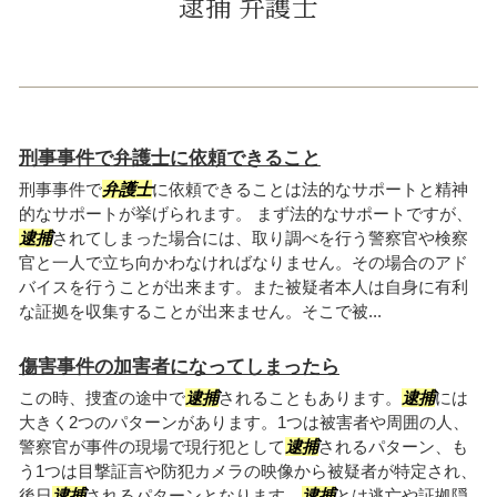
逮捕 弁護士
刑事事件で弁護士に依頼できること
刑事事件で
弁護士
に依頼できることは法的なサポートと精神
的なサポートが挙げられます。 まず法的なサポートですが、
逮捕
されてしまった場合には、取り調べを行う警察官や検察
官と一人で立ち向かわなければなりません。その場合のアド
バイスを行うことが出来ます。また被疑者本人は自身に有利
な証拠を収集することが出来ません。そこで被...
傷害事件の加害者になってしまったら
この時、捜査の途中で
逮捕
されることもあります。
逮捕
には
大きく2つのパターンがあります。1つは被害者や周囲の人、
警察官が事件の現場で現行犯として
逮捕
されるパターン、も
う1つは目撃証言や防犯カメラの映像から被疑者が特定され、
後日
逮捕
されるパターンとなります。
逮捕
とは逃亡や証拠隠