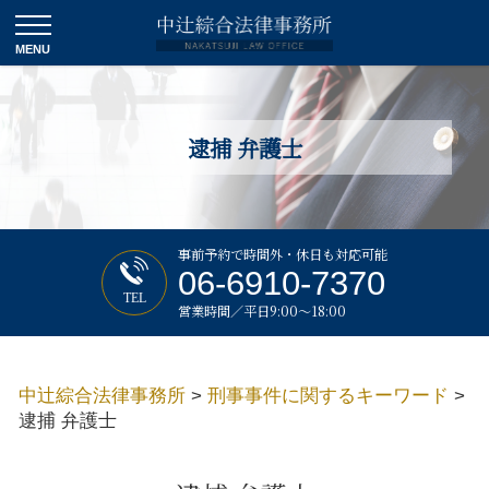
逮捕 弁護士
事前予約で時間外・休日も対応可能
06-6910-7370
TEL
営業時間／平日9:00～18:00
中辻綜合法律事務所
>
刑事事件に関するキーワード
>
逮捕 弁護士