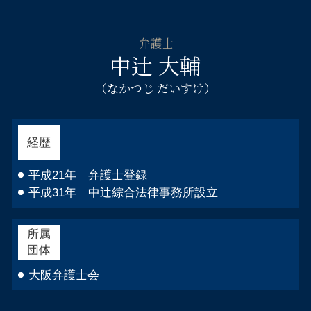
自己破産 官報 期間
刑事事件 弁護士 淀川区
財産調査 弁護士
自己破産 流れ 管財人
不貞慰 謝料請求 弁護士 阿倍野区
相続 使途不明金
自己破産 連帯保証人
弁護士
企業法務 弁護士 大阪市西区
遺留分 請求 兄弟
中辻 大輔
自己破産 デメリット 車
刑事事件 弁護士 浪速区
個人 自己破産 デメリット
自己破産 弁護士 大阪市北区
（なかつじ だいすけ）
自己破産 申立後
倒産 弁護士 福島区
カードローン 自己破産 取り立て
不貞慰 謝料請求 弁護士 福島区
刑事事件 弁護士 都島区
経歴
倒産 弁護士 都島区
相続相談 弁護士 天王寺区
平成21年 弁護士登録
平成31年 中辻綜合法律事務所設立
所属
団体
大阪弁護士会