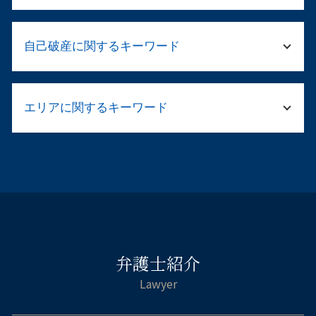
家族 逮捕
コンプライアンス 従業員
起訴されたら 裁判
相続財産管理人 弁護士
法人 破産 費用
保釈 弁護士
自己破産に関するキーワード
法定相続人 兄弟
リーガルチェック 顧問弁護士
刑事事件 職場や家族に知られずに
遺言書 法律相談
退職勧奨 違法
起訴されたら 有罪
公正証書遺言 相続
会社 顧問弁護士
自己破産 車 現金
傷害 刑事事件
遺言執行者 相続人
退職勧奨 言い方
エリアに関するキーワード
住宅ローン 破産
傷害 執行猶予
遺産 相続 やり直し
法人破産 流れ
自己破産 借金 相手
ストーカー 示談
遺留分 計算
就業規則 副業
自己破産 デメリット 保証人
刑事 弁護 相談
不貞慰 謝料請求 弁護士 淀川区
遺産分割協議書 作り方
民事再生とは 法人
自己破産 免責許可 確定
示談 メリット
倒産 弁護士 天王寺区
法定相続人とは
企業法務 顧問弁護士
借金 消費者金融 自己破産
傷害 刑法
離婚相談 弁護士 福島区
相続 不動産売却
企業 破産
自己破産 免責 おりなかった
傷害罪 裁判
交通事故 弁護士 阿倍野区
遺産 法律相談
破産手続き 期間
自己破産 サラ金 取り立て
傷害罪 怪我の程度
相続相談 弁護士 都島区
兄弟 遺産 相続 もめる
労働条件 不利益変更
自己破産とは 手続き
痴漢 逮捕された
自己破産 弁護士 都島区
民法 法定相続人
破産手続き 流れ 法人
自己破産 免責 仕事
警察 捕まっ たら
弁護士紹介
刑事事件 弁護士 阿倍野区
遺産分割協議 やり直し
自己破産 ブラックリスト デメリット
被害届 取り下げ
離婚相談 弁護士 天王寺区
法務局 遺産分割協議書
自己破産 受任通知
傷害罪 流れ
倒産 弁護士 淀川区
相続 配偶者 子供
自己破産 ギャンブル 同時廃止
逮捕 刑務所 流れ
離婚相談 弁護士 大阪市中央区
遺言書 遺産分割