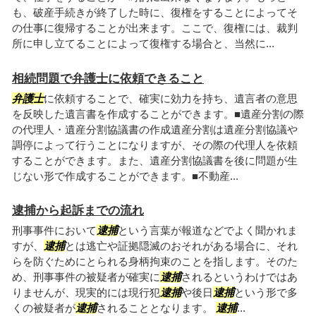
も、破産手続きが終了した時に、復権をすることによってそ
の仕事に復帰することが出来ます。ここで、復権には、裁判
所に申し立てることによって復権する場合と、当然に...
相続問題で弁護士に依頼できること
弁護士
に依頼することで、確実に効力を持ち、遺言者の意思
を反映した遺言書を作成することができます。■遺産分割の際
の代理人・遺産分割協議書の作成遺産分割は遺産分割協議や
調停によって行うことになりますが、その際の代理人を依頼
することができます。また、遺産分割協議書を後に問題が生
じない形で作成することができます。■不動産...
逮捕から起訴までの流れ
刑事事件において
逮捕
という言葉が報道などでよく聞かれま
すが、
逮捕
とは逃亡や証拠隠滅のおそれがある場合に、それ
らを防ぐためにとられる身柄拘束のことを指します。そのた
め、刑事事件の被疑者が確実に
逮捕
されるというわけではあ
りませんが、現実的には現行犯
逮捕
や後日
逮捕
という形で多
くの被疑者が
逮捕
されることとなります。
逮捕
...