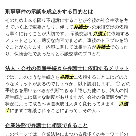
刑事事件の示談を成立をする目的とは
そのため出来る限り不起訴にすることが今後の社会生活を考
えていく上で重要となり、伴って
弁護士
への示談交渉の依頼
も早くに行うことが大切です。 示談交渉を
弁護士
に依頼する
メリットとして、適切な内容でまとめ、事後のトラブルを防
ぐことがあります。内容に関しては相手方が
弁護士
であった
り、保険会社であったりと示談交渉のプロとな...
法人・会社の倒産手続きを弁護士に依頼するメリット
では、このような手続きを
弁護士
に依頼することにはどのよ
うなメリットがあるのでしょうか。以下説明します。 ① どの
手続きを用いるべきか判断できる上述した他にも、法人の倒
産手続きには様々な制度がありますが、会社の負債額や経営
状況によって取るべき選択肢は大きく変わってきます。
弁護
士
にまずご相談されることによって、その人...
企業法務で弁護士に相談できること
このページでは、企業法務にまつわる数多くのキーワードの