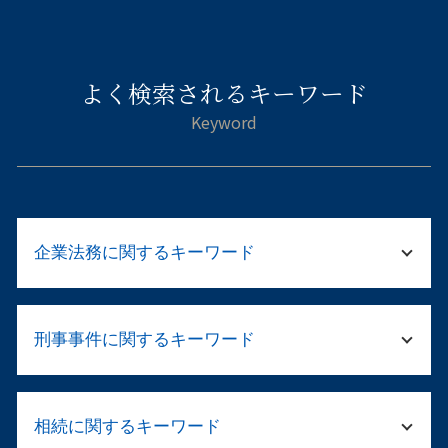
よく検索されるキーワード
企業法務に関するキーワード
内部統制 3点セット
刑事事件に関するキーワード
民事再生 会社
企業 清算
事業継承 契約書
留置所 弁護士
就業規則 違反
相続に関するキーワード
逮捕 弁護士
法務 顧問