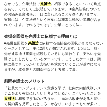
なかでも、企業法務で
弁護士
に相談できることについて焦点
をあて、くわしくご説明していきます。 ■企業法務について
のお悩み企業法務と一口に言われることが多々ありますが、
実際には、企業法務という言葉には非常に幅広い業務が含ま
れています。それもそのはず、企業にとって法...
売掛金回収を弁護士に依頼する理由とは
■売掛金回収を
弁護士
に依頼する売掛金の回収がままならない
ケースとしては、主に2通りが想定されます。1つ目は、取引
先が通常通り事業を継続しているにも関わらず、支払いを先
延ばしにしたりしているケースです。こうしたケースは、契
約に基づきしっかりと支払いを求めていくことが基本になり
ますが、取引先との関係性なども考慮して最...
顧問弁護士のメリット
「社員のコンプライアンス意識を挙げ、社内の内部統制シス
テムをより有効にしたいと考えているが、こういったことを
弁護士
に相談できるのだろうか。「民法の改正があると聞い
て契約書を見直したところ、かなり古いままのものが多いこ