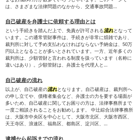
は、さまざまな法律問題のなかから、交通事故問題...
自己破産を弁護士に依頼する理由とは
という手続きを踏んだ上で、免責が許可される
流れ
となって
います。この通常管財事件は、手続きが非常に煩雑であり、
裁判所に対して予め支払わなければならない予納金は、50万
円以上となることが多いとされています。一方、近年多くの
裁判所は、少額管財と言われる制度を扱っています（名称に
違いはあり）。少額管財は、弁護士を代理人と...
自己破産の流れ
以上が、自己破産の
流れ
となります。自己破産は、裁判所へ
の申し立てや、債権者集会など、弁護士の力を要する場面が
多いため、自己破産に関してお困りの方は、法律事務所まで
一度ご相談されることをお勧めします。 中辻綜合法律事務所
は、大阪市中央区を中心として、大阪市北区、大阪市西区、
天王寺区、浪速区、福島区、都島区、淀川区、...
逮捕から起訴までの流れ