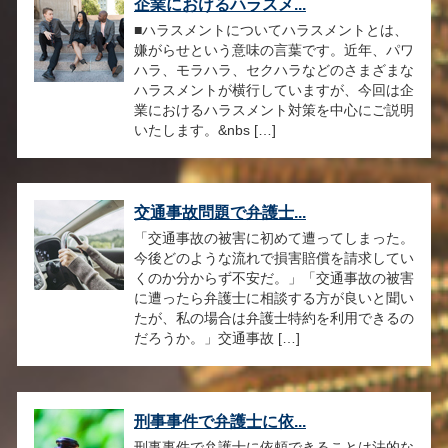
企業におけるハラスメ...
■ハラスメントについてハラスメントとは、
嫌がらせという意味の言葉です。近年、パワ
ハラ、モラハラ、セクハラなどのさまざまな
ハラスメントが横行していますが、今回は企
業におけるハラスメント対策を中心にご説明
いたします。&nbs […]
交通事故問題で弁護士...
「交通事故の被害に初めて遭ってしまった。
今後どのような流れで損害賠償を請求してい
くのか分からず不安だ。」「交通事故の被害
に遭ったら弁護士に相談する方が良いと聞い
たが、私の場合は弁護士特約を利用できるの
だろうか。」交通事故 […]
刑事事件で弁護士に依...
刑事事件で弁護士に依頼できることは法的な