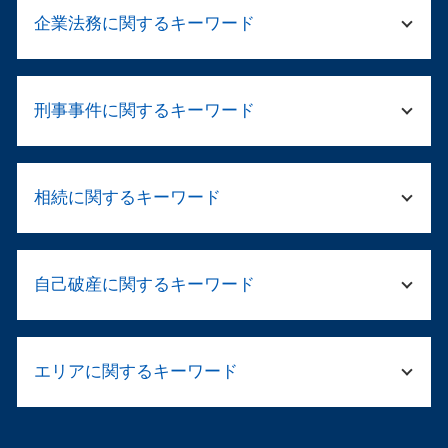
企業法務に関するキーワード
法務 顧問
刑事事件に関するキーワード
モデル 就業規則
倒産 手続き
民事再生 法人
傷害事件 流れ
退職勧奨 言い方
相続に関するキーワード
傷害 執行猶予
会社 売買契約書
傷害 起訴
法人の清算
起訴されたら 裁判
公正証書遺言 相続
企業法務 顧問弁護士
逮捕 弁護士
自己破産に関するキーワード
相続人 連絡が取れない
会社 顧問弁護士
保釈 弁護士
遺産分割協議 やり直し
事業再生 弁護士
刑事事件 職場や家族に知られずに
兄弟 遺産 相続 もめる
契約書 リーガルチェックとは
自己破産 サラ金 取り立て
刑事告訴 不起訴
遺留分とは 相続
パワハラ 加害者 退職勧奨
エリアに関するキーワード
自己破産 仕事 ばれる
示談が成立
法定相続分 割合
就業規則 違反
自己破産 デメリット 車
留置所 弁護士
遺言 遺産分割協議
法務 弁護士
連帯保証人 借金 自己破産
傷害事件 罰金
倒産 弁護士 福島区
遺言 遺産分割
企業 労務