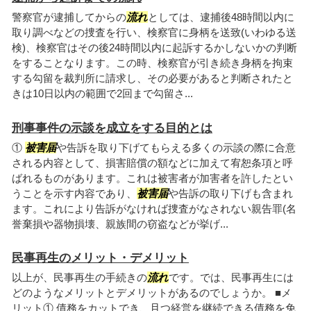
警察官が逮捕してからの
流れ
としては、逮捕後48時間以内に
取り調べなどの捜査を行い、検察官に身柄を送致(いわゆる送
検)、検察官はその後24時間以内に起訴するかしないかの判断
をすることなります。この時、検察官が引き続き身柄を拘束
する勾留を裁判所に請求し、その必要があると判断されたと
きは10日以内の範囲で2回まで勾留さ...
刑事事件の示談を成立をする目的とは
①
被害届
や告訴を取り下げてもらえる多くの示談の際に合意
される内容として、損害賠償の額などに加えて宥恕条項と呼
ばれるものがあります。これは被害者が加害者を許したとい
うことを示す内容であり、
被害届
や告訴の取り下げも含まれ
ます。これにより告訴がなければ捜査がなされない親告罪(名
誉棄損や器物損壊、親族間の窃盗などが挙げ...
民事再生のメリット・デメリット
以上が、民事再生の手続きの
流れ
です。では、民事再生には
どのようなメリットとデメリットがあるのでしょうか。 ■メ
リット① 債務をカットでき、且つ経営を継続できる債務を免