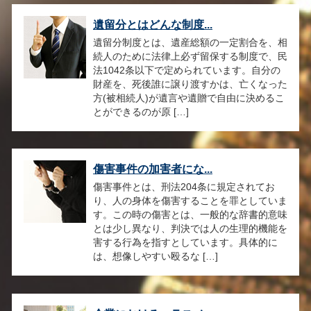
遺留分とはどんな制度...
遺留分制度とは、遺産総額の一定割合を、相
続人のために法律上必ず留保する制度で、民
法1042条以下で定められています。自分の
財産を、死後誰に譲り渡すかは、亡くなった
方(被相続人)が遺言や遺贈で自由に決めるこ
とができるのが原 […]
傷害事件の加害者にな...
傷害事件とは、刑法204条に規定されてお
り、人の身体を傷害することを罪としていま
す。この時の傷害とは、一般的な辞書的意味
とは少し異なり、判決では人の生理的機能を
害する行為を指すとしています。具体的に
は、想像しやすい殴るな […]