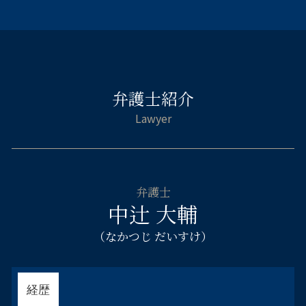
自己破産 すると 車は
傷害 刑法
離婚相談 弁護士 大阪市北区
弁護士 資産 調査
顧問弁護士 メリット
住宅ローン 破綻
窃盗罪 初犯 流れ
離婚相談 弁護士 都島区
相続財産管理人 弁護士
破産手続き 流れ 法人
自己破産 受任通知
被害届 取り下げ
不貞慰 謝料請求 弁護士 淀川区
法定相続人 兄弟
ハラスメント とは 厚生労働省
住宅ローン 自己破産 相談
起訴されたら 有罪
企業法務 弁護士 淀川区
遺言書 遺産分割
民事再生 デメリット
破産 弁護士
傷害事件 被害届 流れ
離婚相談 弁護士 天王寺区
相続 配偶者 子供
弁護士 顧問契約 メリット
借金 消費者金融 自己破産
傷害罪 流れ
弁護士紹介
離婚相談 弁護士 浪速区
相続人 被相続人
自己破産 免責 仕事
家族 逮捕
離婚相談 弁護士 阿倍野区
遺産分割 不動産
連帯保証人 破産
刑事 弁護 相談
倒産 弁護士 阿倍野区
相続 財産管理人 選任 申立
個人 自己破産 デメリット
示談 メリット
刑事事件 弁護士 大阪市西区
相続 不動産売却
自己破産 免責 おりなかった
不貞慰 謝料請求 弁護士 阿倍野区
遺産 相続 やり直し
自己破産 ブラックリスト デメリット
相続相談 弁護士 大阪市中央区
相続 遺産分割協議書
自己破産とは 手続き
弁護士
離婚相談 弁護士 大阪市西区
遺留分 計算
中辻 大輔
自己破産 管財人 仕事
刑事事件 弁護士 天王寺区
自己破産 官報 期間
刑事事件 弁護士 都島区
（なかつじ だいすけ）
自己破産 連帯保証人
刑事事件 弁護士 阿倍野区
自己破産 借金 相手
交通事故 弁護士 大阪市北区
相続相談 弁護士 大阪市北区
経歴
交通事故 弁護士 大阪市西区