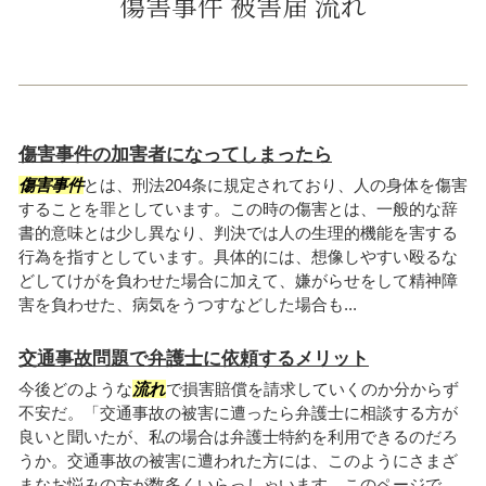
傷害事件 被害届 流れ
傷害事件の加害者になってしまったら
傷害事件
とは、刑法204条に規定されており、人の身体を傷害
することを罪としています。この時の傷害とは、一般的な辞
書的意味とは少し異なり、判決では人の生理的機能を害する
行為を指すとしています。具体的には、想像しやすい殴るな
どしてけがを負わせた場合に加えて、嫌がらせをして精神障
害を負わせた、病気をうつすなどした場合も...
交通事故問題で弁護士に依頼するメリット
今後どのような
流れ
で損害賠償を請求していくのか分からず
不安だ。「交通事故の被害に遭ったら弁護士に相談する方が
良いと聞いたが、私の場合は弁護士特約を利用できるのだろ
うか。交通事故の被害に遭われた方には、このようにさまざ
まなお悩みの方が数多くいらっしゃいます。このページで