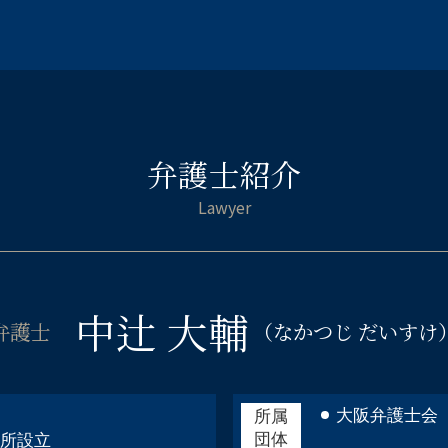
窃盗罪 初犯 流れ
企業法務 弁護士 大阪市中央区
逮捕 刑務所 流れ
企業法務 弁護士 阿倍野区
傷害 起訴
企業法務 弁護士 福島区
傷害罪 怪我の程度
離婚相談 弁護士 都島区
保釈 弁護士
交通事故 弁護士 大阪市北区
刑事 弁護 相談
離婚相談 弁護士 淀川区
家族 逮捕
弁護士紹介
企業法務 弁護士 大阪市西区
わいせつ罪 逮捕
刑事事件 弁護士 福島区
警察 捕まっ たら
相続相談 弁護士 阿倍野区
刑事事件 職場や家族に知られずに
倒産 弁護士 大阪市中央区
示談 メリット
離婚相談 弁護士 大阪市中央区
起訴されたら 裁判
倒産 弁護士 浪速区
傷害 刑事事件
中辻 大輔
企業法務 弁護士 都島区
弁護士
（なかつじ だいすけ
傷害 執行猶予
不貞慰 謝料請求 弁護士 阿倍野区
示談が成立
相続相談 弁護士 大阪市西区
被害届 取り下げ
自己破産 弁護士 都島区
痴漢 逮捕された
刑事事件 弁護士 浪速区
大阪弁護士会
所属
団体
交通事故 弁護士 浪速区
務所設立