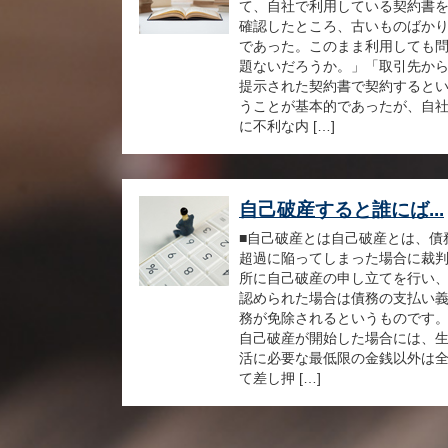
て、自社で利用している契約書
確認したところ、古いものばか
であった。このまま利用しても
題ないだろうか。」「取引先か
提示された契約書で契約すると
うことが基本的であったが、自
に不利な内 […]
自己破産すると誰にば...
■自己破産とは自己破産とは、債
超過に陥ってしまった場合に裁
所に自己破産の申し立てを行い
認められた場合は債務の支払い
務が免除されるというものです
自己破産が開始した場合には、
活に必要な最低限の金銭以外は
て差し押 […]