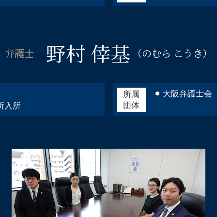
相続相談 弁護士 都島区
刑事事件 弁護士 阿倍野区
野村 倖基
弁護士
（のむら こうき）
大阪弁護士会
所属
団体
所入所