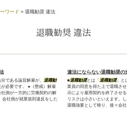
ーワード
>
退職勧奨 違法
退職勧奨 違法
法
違法にならない退職勧奨の
処分である論旨解雇が、
退職勧
■
退職勧奨
とは「
退職勧奨
」と
が必要です。 ●（懲戒）解雇
業員の同意を得た上で退職させ
会社側が一方的に労働契約の解
示により雇用契約を終了させる
、会社側が就業規則違反をした
リスクは小さいといえます。し
退職強要として映り、後々会社に