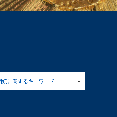
相続に関するキーワード
法務局 遺産分割協議書
法定相続分 割合
遺留分 計算