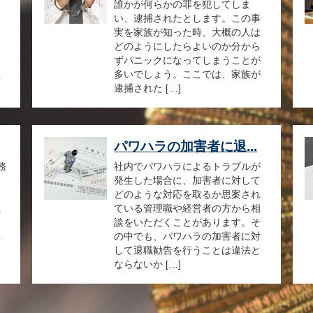
を
誰かが何らかの罪を犯してしま
り
い、逮捕されたとします。この事
問
実を家族が知った時、大概の人は
ら
どのようにしたらよいのか分から
い
ずパニックになってしまうことが
社
多いでしょう。ここでは、家族が
逮捕された […]
パワハラの加害者に退...
務
社内でパワハラによるトラブルが
判
発生した場合に、加害者に対して
、
どのような対応を取るか思案され
義
ている管理職や経営者の方から相
。
談をいただくことがあります。そ
生
の中でも、パワハラの加害者に対
全
して退職勧告を行うことは違法と
ならないか […]