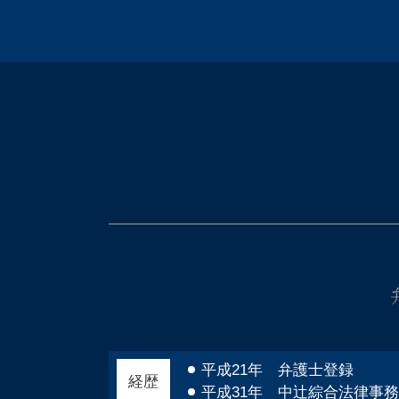
会社 再生法
自己破産 ブラックリスト デメリ
企業法務 労務
ット
企業法務 顧問弁護士
連帯保証人 破産
就業規則 違反
消費者金融 自己破産 借り入れ
契約書 リーガルチェックとは
自己破産 サラ金 取り立て
顧問弁護士 必要性
自己破産 連帯保証人
退職勧奨 言い方
住宅ローン 破綻
カスハラ とは
自己破産 デメリット 車
破産 免責
自己破産 デメリット 保証人
法務 顧問
カードローン 自己破産 取り立て
社内 法務
資金繰り 弁護士相談
会社 顧問弁護士
自己破産 仕事 ばれる
企業 清算
住宅ローン 自己破産 相談
事業継承 契約書
自己破産 受任通知
就業規則 義務
自己破産とは 手続き
顧問弁護士 メリット
自己破産 官報 期間
企業 労務
自己破産 ギャンブル 同時廃止
平成21年 弁護士登録
経歴
自己破産 免責決定 官報
平成31年 中辻綜合法律事