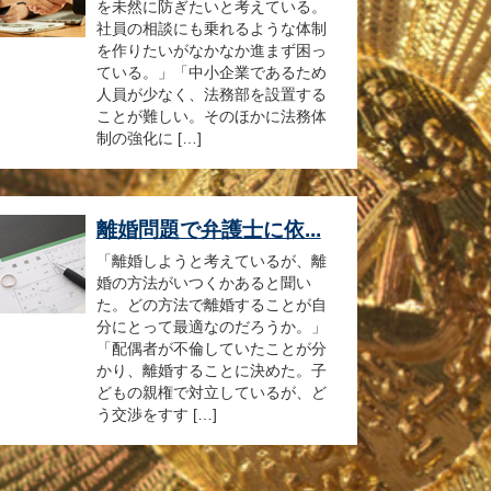
を未然に防ぎたいと考えている。
社員の相談にも乗れるような体制
を作りたいがなかなか進まず困っ
ている。」「中小企業であるため
人員が少なく、法務部を設置する
ことが難しい。そのほかに法務体
制の強化に […]
離婚問題で弁護士に依...
「離婚しようと考えているが、離
婚の方法がいつくかあると聞い
た。どの方法で離婚することが自
分にとって最適なのだろうか。」
「配偶者が不倫していたことが分
かり、離婚することに決めた。子
どもの親権で対立しているが、ど
う交渉をすす […]