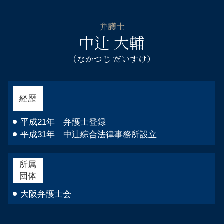
不貞慰 謝料請求 弁護士 淀川区
相続 配偶者 子供
住宅ローン 破産
企業法務 弁護士 浪速区
公正証書遺言 弁護士
自己破産 ギャンブル 同時廃止
弁護士
倒産 弁護士 浪速区
相続人 調べ方
中辻 大輔
自己破産 不動産 競売
自己破産 弁護士 大阪市中央区
自己破産とは 手続き
相続相談 弁護士 都島区
（なかつじ だいすけ）
住宅ローン 自己破産 相談
企業法務 弁護士 大阪市中央区
自己破産 管財人 仕事
倒産 弁護士 阿倍野区
不貞慰 謝料請求 弁護士 天王寺区
経歴
離婚相談 弁護士 福島区
企業法務 弁護士 淀川区
平成21年 弁護士登録
平成31年 中辻綜合法律事務所設立
所属
団体
大阪弁護士会