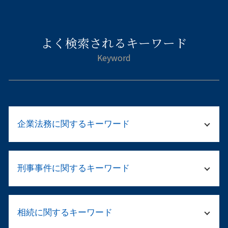
よく検索されるキーワード
企業法務に関するキーワード
法人の清算
刑事事件に関するキーワード
会社 顧問弁護士
就業規則 作成
弁護士 起業
家族 逮捕
企業法務 労務
相続に関するキーワード
傷害罪 怪我の程度
破産 デメリット
痴漢 逮捕された