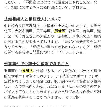
したい」、「不動産はどのように遺産分割されるのか」な
ど、相続に関するあらゆる問題について、プロフェ...
法廷相続人と被相続人について
中辻綜合法律事務所は、大阪市中央区を中心として、大阪市
北区、大阪市西区、天王寺区、
浪速区
、福島区、都島区、淀
川区、阿倍野区などの大阪府や、京都府、兵庫県で広く相続
に関するご相談を承っております。「法定相続分の割合はど
うなるのか」、「相続人の調べ方がわからない」など、相続
に関するあらゆる問題について、プロフェッショ...
刑事事件で弁護士に依頼できること
刑事事件で
弁護士
に依頼できることは法的なサポートと精神
的なサポートが挙げられます。 まず法的なサポートですが、
逮捕されてしまった場合には、取り調べを行う警察官や検察
官と一人で立ち向かわなければなりません。その場合のアド
バイスを行うことが出来ます。また被疑者本人は自身に有利
な証拠を収集することが出来ません。そこで被...