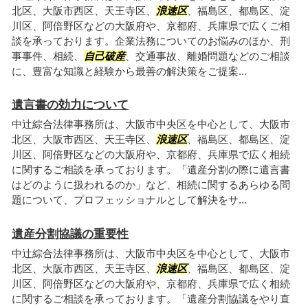
北区、大阪市西区、天王寺区、
浪速区
、福島区、都島区、淀
川区、阿倍野区などの大阪府や、京都府、兵庫県で広くご相
談を承っております。企業法務についてのお悩みのほか、刑
事事件、相続、
自己破産
、交通事故、離婚問題などのご相談
に、豊富な知識と経験から最善の解決策をご提案...
遺言書の効力について
中辻綜合法律事務所は、大阪市中央区を中心として、大阪市
北区、大阪市西区、天王寺区、
浪速区
、福島区、都島区、淀
川区、阿倍野区などの大阪府や、京都府、兵庫県で広く相続
に関するご相談を承っております。「遺産分割の際に遺言書
はどのように扱われるのか」など、相続に関するあらゆる問
題について、プロフェッショナルとして解決をサ...
遺産分割協議の重要性
中辻綜合法律事務所は、大阪市中央区を中心として、大阪市
北区、大阪市西区、天王寺区、
浪速区
、福島区、都島区、淀
川区、阿倍野区などの大阪府や、京都府、兵庫県で広く相続
に関するご相談を承っております。「遺産分割協議をやり直