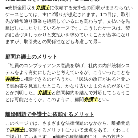
■売掛金回収を
弁護士
に依頼する売掛金の回収がままならない
ケースとしては、主に2通りが想定されます。1つ目は、取引
先が通常通り事業を継続しているにも関わらず、支払いを先
延ばしにしたりしているケースです。こうしたケースは、契
約に基づきしっかりと支払いを求めていくことが基本になり
ますが、取引先との関係性なども考慮して最...
顧問弁護士のメリット
「社員のコンプライアンス意識を挙げ、社内の内部統制シス
テムをより有効にしたいと考えているが、こういったことを
弁護士
に相談できるのだろうか。「民法の改正があると聞い
て契約書を見直したところ、かなり古いままのものが多いこ
とが判明した。
弁護士
と顧問契約を結んで対応してもらうこ
とは可能だろうか。このように、顧問
弁護士
とい...
離婚問題で弁護士に依頼するメリット
このページでは、さまざまな法律問題のなかから、離婚問題
で
弁護士
に依頼するメリットについて焦点をあて、くわしく
ご説明していきます。 ■離婚の種類離婚には、その方法とし