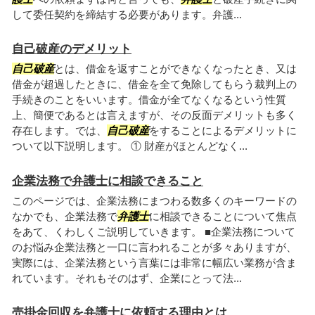
して委任契約を締結する必要があります。弁護...
自己破産のデメリット
自己破産
とは、借金を返すことができなくなったとき、又は
借金が超過したときに、借金を全て免除してもらう裁判上の
手続きのことをいいます。借金が全てなくなるという性質
上、簡便であるとは言えますが、その反面デメリットも多く
存在します。では、
自己破産
をすることによるデメリットに
ついて以下説明します。 ① 財産がほとんどなく...
企業法務で弁護士に相談できること
このページでは、企業法務にまつわる数多くのキーワードの
なかでも、企業法務で
弁護士
に相談できることについて焦点
をあて、くわしくご説明していきます。 ■企業法務について
のお悩み企業法務と一口に言われることが多々ありますが、
実際には、企業法務という言葉には非常に幅広い業務が含ま
れています。それもそのはず、企業にとって法...
売掛金回収を弁護士に依頼する理由とは