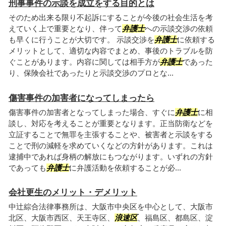
刑事事件の示談を成立をする目的とは
そのため出来る限り不起訴にすることが今後の社会生活を考
えていく上で重要となり、伴って
弁護士
への示談交渉の依頼
も早くに行うことが大切です。 示談交渉を
弁護士
に依頼する
メリットとして、適切な内容でまとめ、事後のトラブルを防
ぐことがあります。内容に関しては相手方が
弁護士
であった
り、保険会社であったりと示談交渉のプロとな...
傷害事件の加害者になってしまったら
傷害事件の加害者となってしまった場合、すぐに
弁護士
に相
談し、対応を考えることが重要となります。正当防衛などを
立証することで無罪を主張することや、被害者と示談をする
ことで刑の減軽を求めていくなどの方針があります。これは
逮捕中であれば身柄の解放にもつながります。いずれの方針
であっても
弁護士
に弁護活動を依頼することが必...
会社更生のメリット・デメリット
中辻綜合法律事務所は、大阪市中央区を中心として、大阪市
北区、大阪市西区、天王寺区、
浪速区
、福島区、都島区、淀