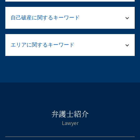
民事再生 法人
起訴されたら 裁判
相続 遺産分割協議書
会社 再生法
ストーカー 示談
自己破産に関するキーワード
遺留分 計算
テレワーク 就業規則
留置所 弁護士
遺言執行者 相続人
事業再生 弁護士
勾留 留置 違い
相続 財産管理人 選任 申立
就業規則 退職
自己破産 官報 期間
傷害事件 被害届 流れ
遺言書 効力 遺留分
法務 弁護士
エリアに関するキーワード
資金繰り 弁護士相談
傷害 刑事事件
相続 不動産売却
民事再生 デメリット
破産 弁護士
傷害 刑法
遺産分割協議書 作り方
顧問弁護士 メリット
自己破産 免責 仕事
傷害罪 流れ
不貞慰 謝料請求 弁護士 都島区
法定相続人とは
退職勧奨 違法
自己破産 車 現金
示談 メリット
離婚相談 弁護士 淀川区
法定相続人 順位
民事再生法 社員は どうなる
自己破産 仕事 ばれる
刑事告訴 不起訴
刑事事件 弁護士 浪速区
遺産 相続 勝手に手続き
民事再生 会社
カードローン 自己破産 取り立て
刑事事件 職場や家族に知られずに
不貞慰 謝料請求 弁護士 大阪市西区
法務局 遺産分割協議書
会社 倒産 借金
自己破産 すると 車は
被害届 取り下げ
離婚相談 弁護士 都島区
公正証書遺言 相続
予防 法務
自己破産 サラ金 取り立て
傷害 執行猶予
企業法務 弁護士 福島区
相続人 被相続人
法務 顧問
自己破産 免責 おりなかった
刑事 弁護 相談
弁護士紹介
刑事事件 弁護士 大阪市西区
遺産 相続 やり直し
連帯保証人 借金 自己破産
傷害事件 罰金
自己破産 弁護士 浪速区
相続人 連絡が取れない
自己破産 免責許可 確定
脅迫罪 成立
企業法務 弁護士 大阪市西区
遺産分割協議 やり直し
自己破産 デメリット 保証人
逮捕 刑務所 流れ
交通事故 弁護士 大阪市中央区
遺産 相続 調査
自己破産 免責決定 官報