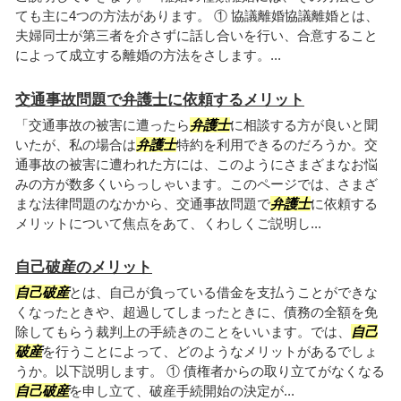
ても主に4つの方法があります。 ① 協議離婚協議離婚とは、
夫婦同士が第三者を介さずに話し合いを行い、合意すること
によって成立する離婚の方法をさします。...
交通事故問題で弁護士に依頼するメリット
「交通事故の被害に遭ったら
弁護士
に相談する方が良いと聞
いたが、私の場合は
弁護士
特約を利用できるのだろうか。交
通事故の被害に遭われた方には、このようにさまざまなお悩
みの方が数多くいらっしゃいます。このページでは、さまざ
まな法律問題のなかから、交通事故問題で
弁護士
に依頼する
メリットについて焦点をあて、くわしくご説明し...
自己破産のメリット
自己破産
とは、自己が負っている借金を支払うことができな
くなったときや、超過してしまったときに、債務の全額を免
除してもらう裁判上の手続きのことをいいます。では、
自己
破産
を行うことによって、どのようなメリットがあるでしょ
うか。以下説明します。 ① 債権者からの取り立てがなくなる
自己破産
を申し立て、破産手続開始の決定が...