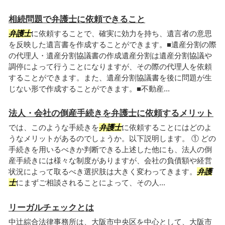
相続問題で弁護士に依頼できること
弁護士
に依頼することで、確実に効力を持ち、遺言者の意思
を反映した遺言書を作成することができます。■遺産分割の際
の代理人・遺産分割協議書の作成遺産分割は遺産分割協議や
調停によって行うことになりますが、その際の代理人を依頼
することができます。また、遺産分割協議書を後に問題が生
じない形で作成することができます。■不動産...
法人・会社の倒産手続きを弁護士に依頼するメリット
では、このような手続きを
弁護士
に依頼することにはどのよ
うなメリットがあるのでしょうか。以下説明します。 ① どの
手続きを用いるべきか判断できる上述した他にも、法人の倒
産手続きには様々な制度がありますが、会社の負債額や経営
状況によって取るべき選択肢は大きく変わってきます。
弁護
士
にまずご相談されることによって、その人...
リーガルチェックとは
中辻綜合法律事務所は、大阪市中央区を中心として、大阪市