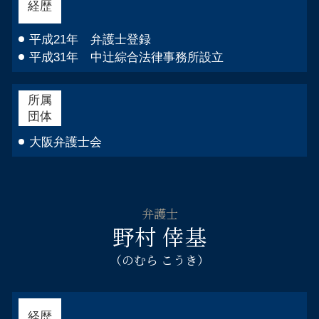
経歴
倒産 弁護士 都島区
相続相談 弁護士 浪速区
平成21年 弁護士登録
平成31年 中辻綜合法律事務所設立
所属
団体
大阪弁護士会
弁護士
野村 倖基
（のむら こうき）
経歴