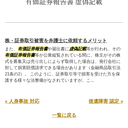
有価証券報告書 虚偽記載
株・証券取引被害を弁護士に依頼するメリット
また、
有価証券報告書
や届出書に
虚偽記載
等が行われ、その
有価証券報告書
等が公衆縦覧されている間に、株主がその株
式を募集又は売り出しによらず取得した場合は、発行会社に
対して損害賠償請求できる場合があります（金融商品取引法
21条の2）。 このように、証券取引等で損害を受けた方を保
護する様々な法整備がなされていますが、こ...
« 人身事故 対応
後遺障害 認定 »
一覧に戻る