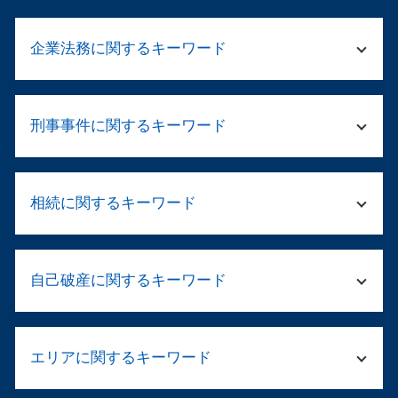
企業法務に関するキーワード
法人 清算
刑事事件に関するキーワード
民事再生 デメリット
法務 顧問
退職勧奨 パワハラ
示談 メリット
カスハラ 対策
相続に関するキーワード
傷害 執行猶予
モデル 就業規則
傷害 刑事事件
ハラスメント とは 厚生労働省
逮捕 弁護士
法定相続分 割合
民事再生とは 法人
留置所 弁護士
自己破産に関するキーワード
公正証書遺言 弁護士
就業規則 違反
家族 逮捕
遺産 相続 やり直し
企業法務 労務
傷害罪 流れ
民法 法定相続人
企業法務 顧問弁護士
自己破産 免責決定 官報
示談が成立
遺留分とは 相続
破産 免責
エリアに関するキーワード
自己破産 借金 相手
警察 捕まっ たら
遺言書 遺産分割
破産 デメリット
自己破産 不動産 競売
脅迫罪 成立
遺産分割 不動産
破産 会社