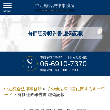
有価証券報告書 虚偽記載
事前予約で時間外・休日も対応可能
06-6910-7370
TEL
営業時間／平日9:00～18:00
中辻綜合法律事務所
>
その他法律問題に関するキーワ
ード
>
有価証券報告書 虚偽記載