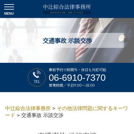
交通事故 示談交渉
事前予約で時間外・休日も対応可能
06-6910-7370
TEL
営業時間／平日9:00～18:00
中辻綜合法律事務所
>
その他法律問題に関するキーワ
ード
>
交通事故 示談交渉