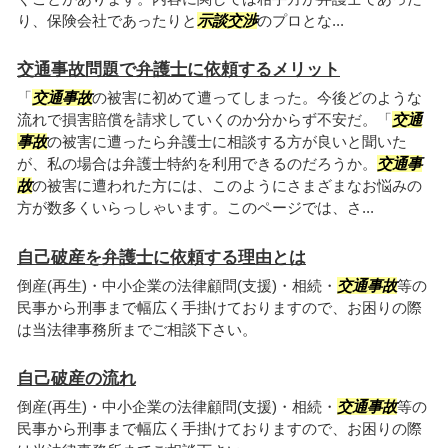
り、保険会社であったりと
示談交渉
のプロとな...
交通事故問題で弁護士に依頼するメリット
「
交通事故
の被害に初めて遭ってしまった。今後どのような
流れで損害賠償を請求していくのか分からず不安だ。「
交通
事故
の被害に遭ったら弁護士に相談する方が良いと聞いた
が、私の場合は弁護士特約を利用できるのだろうか。
交通事
故
の被害に遭われた方には、このようにさまざまなお悩みの
方が数多くいらっしゃいます。このページでは、さ...
自己破産を弁護士に依頼する理由とは
倒産(再生)・中小企業の法律顧問(支援)・相続・
交通事故
等の
民事から刑事まで幅広く手掛けておりますので、お困りの際
は当法律事務所までご相談下さい。
自己破産の流れ
倒産(再生)・中小企業の法律顧問(支援)・相続・
交通事故
等の
民事から刑事まで幅広く手掛けておりますので、お困りの際