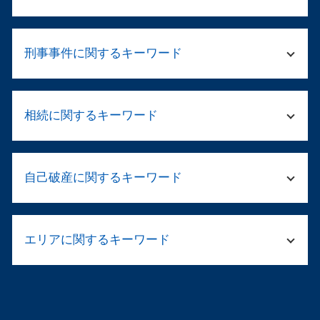
就業規則 退職
刑事事件に関するキーワード
法人破産 流れ
企業 清算
会社 倒産 社長
傷害事件 流れ
破産 免責
相続に関するキーワード
傷害罪 裁判
テレワーク 就業規則
痴漢 逮捕された
顧問弁護士 メリット
傷害 刑事事件
相続人 調べ方
法務 弁護士
起訴されたら 裁判
自己破産に関するキーワード
弁護士 資産 調査
退職勧奨 違法
傷害 起訴
財産調査 弁護士
パワハラ 加害者 退職勧奨
保釈 弁護士
遺産分割 不動産
予防 法務
自己破産 デメリット 車
わいせつ罪 逮捕
公正証書遺言 弁護士
法人 顧問
エリアに関するキーワード
住宅ローン 破綻
被害届 取り下げ
遺産 相続 調査
会社 顧問弁護士 個人相談
自己破産 免責 仕事
傷害事件 被害届 流れ
相続 配偶者 子供
契約書 リーガルチェックとは
自己破産 ブラックリスト デメリット
傷害罪 流れ
倒産 弁護士 大阪市北区
遺産 相続 やり直し
顧問弁護士 社員の相談
資金繰り 弁護士相談
示談が成立
企業法務 弁護士 大阪市中央区
公正証書遺言 相続
破産手続き 流れ 法人
個人 自己破産 デメリット
示談 メリット