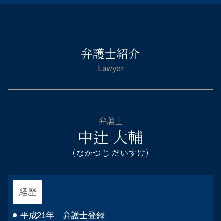
刑事事件 弁護士 阿倍野区
相続人 連絡が取れない
企業 法務部
連帯保証人 借金 自己破産
逮捕 刑務所 流れ
交通事故 弁護士 福島区
遺言書 法律相談
法人 清算 流れ
自己破産 車 現金
家族 逮捕
交通事故 弁護士 大阪市西区
遺留分 請求 兄弟
企業法務 労務
自己破産 連帯保証人
刑事事件 職場や家族に知られずに
離婚相談 弁護士 大阪市中央区
遺産 相続 銀行口座 調査
会社 倒産 借金
カードローン 自己破産 取り立て
傷害 執行猶予
弁護士紹介
企業法務 弁護士 淀川区
遺言執行者 相続人
自己破産 デメリット 保証人
傷害 刑法
倒産 弁護士 浪速区
相続 不動産売却
借金 消費者金融 自己破産
刑事告訴 不起訴
刑事事件 弁護士 大阪市北区
遺言 遺産分割
自己破産 サラ金 取り立て
勾留 留置 違い
刑事事件 弁護士 浪速区
法定相続人 兄弟
連帯保証人 破産
自己破産 弁護士 都島区
遺産 相続 勝手に手続き
自己破産 流れ 管財人
倒産 弁護士 天王寺区
相続 使途不明金
自己破産 申立後
弁護士
刑事事件 弁護士 天王寺区
遺言書 法定相続人 遺留分
中辻 大輔
住宅ローン 自己破産 相談
離婚相談 弁護士 大阪市西区
自己破産 不動産 競売
相続相談 弁護士 福島区
（なかつじ だいすけ）
自己破産 受任通知
交通事故 弁護士 大阪市中央区
自己破産 借金 相手
相続相談 弁護士 大阪市西区
離婚相談 弁護士 天王寺区
経歴
相続相談 弁護士 天王寺区
不貞慰 謝料請求 弁護士 福島区
平成21年 弁護士登録