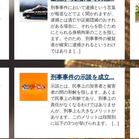
か
刑事事件において逮捕という言葉
て
が報道などでよく聞かれますが、
で
逮捕とは逃亡や証拠隠滅のおそれ
を
がある場合に、それらを防ぐため
業
にとられる身柄拘束のことを指し
と
ます。そのため、刑事事件の被疑
者が確実に逮捕されるというわけ
ではありま […]
刑事事件の示談を成立...
時
示談とは、民事上の加害者と被害
い
者の間の和解を指します。あくま
、
で民事上の和解であり、刑事上の
し
責任がなくなるわけではありませ
て
んが、刑事上も大きなメリットが
と
あります。このメリットは段階別
も
に以下の3つが挙げられます。 […]