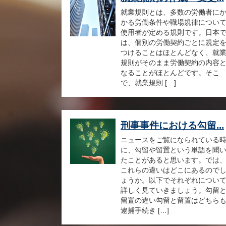
就業規則とは、多数の労働者に
かる労働条件や職場規律につい
使用者が定める規則です。日本
は、個別の労働契約ごとに規定
つけることはほとんどなく、就
規則がそのまま労働契約の内容
なることがほとんどです。そこ
で、就業規則 […]
刑事事件における勾留...
ニュースをご覧になられている
に、勾留や留置という単語を聞
たことがあると思います。では
これらの違いはどこにあるので
ょうか。以下でそれぞれについ
詳しく見ていきましょう。勾留
留置の違い勾留と留置はどちら
逮捕手続き […]