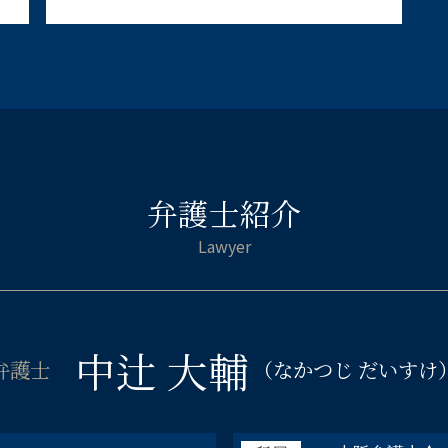
起訴されたら 有罪
傷害事件 罰金
交通事故 弁護士 福島区
刑事 弁護 相談
相続相談 弁護士 大阪市北区
逮捕 刑務所 流れ
企業法務 弁護士 淀川区
刑事事件 職場や家族に知られずに
不貞慰 謝料請求 弁護士 阿倍野区
傷害 起訴
刑事事件 弁護士 天王寺区
傷害 刑事事件
倒産 弁護士 浪速区
傷害罪 怪我の程度
弁護士紹介
倒産 弁護士 都島区
わいせつ罪 逮捕
交通事故 弁護士 淀川区
傷害罪 流れ
倒産 弁護士 福島区
痴漢 逮捕された
刑事事件 弁護士 大阪市西区
逮捕 弁護士
離婚相談 弁護士 大阪市中央区
家族 逮捕
交通事故 弁護士 大阪市北区
保釈 弁護士
中辻 大輔
不貞慰 謝料請求 弁護士 大阪市中
弁護士
（なかつじ だいすけ
留置所 弁護士
央区
ストーカー 示談
倒産 弁護士 天王寺区
被害届 取り下げ
企業法務 弁護士 福島区
窃盗罪 初犯 流れ