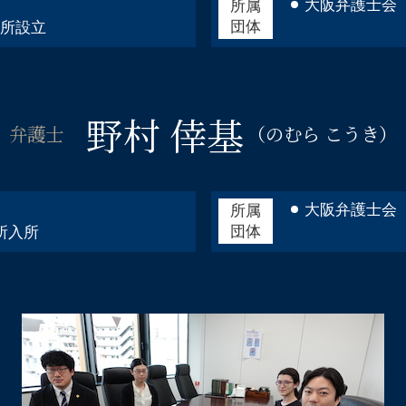
相続相談 弁護士 淀川区
大阪弁護士会
所属
団体
相続相談 弁護士 大阪市中央区
務所設立
企業法務 弁護士 大阪市北区
倒産 弁護士 阿倍野区
刑事事件 弁護士 淀川区
野村 倖基
弁護士
（のむら こうき）
大阪弁護士会
所属
団体
所入所