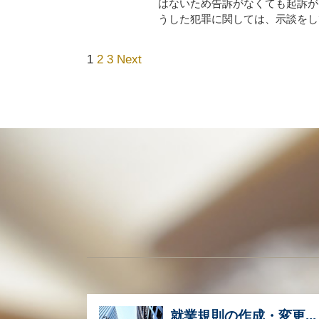
はないため告訴がなくても起訴が
うした犯罪に関しては、示談をして
1
2
3
Next
就業規則の作成・変更...