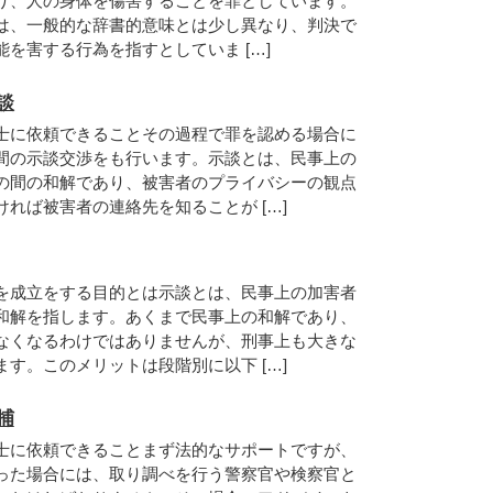
り、人の身体を傷害することを罪としています。
は、一般的な辞書的意味とは少し異なり、判決で
を害する行為を指すとしていま […]
談
士に依頼できることその過程で罪を認める場合に
間の示談交渉をも行います。示談とは、民事上の
の間の和解であり、被害者のプライバシーの観点
れば被害者の連絡先を知ることが […]
を成立をする目的とは示談とは、民事上の加害者
和解を指します。あくまで民事上の和解であり、
なくなるわけではありませんが、刑事上も大きな
す。このメリットは段階別に以下 […]
捕
士に依頼できることまず法的なサポートですが、
った場合には、取り調べを行う警察官や検察官と