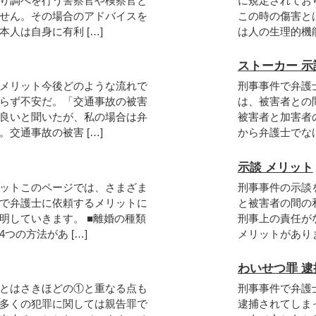
り調べを行う警察官や検察官と
に規定されてお
せん。その場合のアドバイスを
この時の傷害と
人は自身に有利 […]
は人の生理的機能
ストーカー 示
メリット今後どのような流れで
刑事事件で弁護
らず不安だ。「交通事故の被害
は、被害者との
良いと聞いたが、私の場合は弁
被害者と加害者
交通事故の被害 […]
から弁護士でなけ
示談 メリット
ットこのページでは、さまざま
刑事事件の示談
で弁護士に依頼するメリットに
と被害者の間の
明していきます。 ■離婚の種類
刑事上の責任が
つの方法があ […]
メリットがありま
わいせつ罪 逮
とはさきほどの①と重なる点も
刑事事件で弁護
多くの犯罪に関しては親告罪で
逮捕されてしま