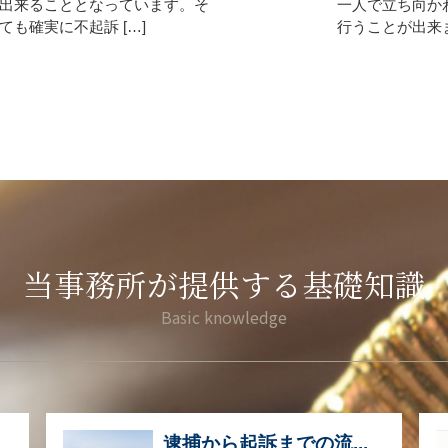
出来ることとなっています。そ
一人で立ち向か
も確実に不起訴 […]
行うことが出来ま
当事務所が提供する基礎知識
逮捕から起訴までの流...