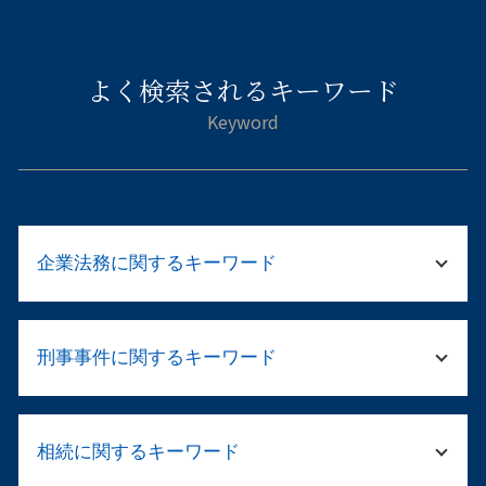
よく検索されるキーワード
企業法務に関するキーワード
企業 清算
刑事事件に関するキーワード
破産 免責
会社 顧問弁護士 個人相談
テレワーク 就業規則
刑事告訴 不起訴
ハラスメント とは 厚生労働省
相続に関するキーワード
示談 メリット
法人破産 できない
示談が成立