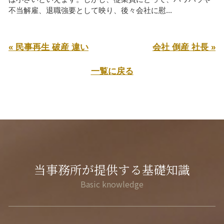
不当解雇、退職強要として映り、後々会社に慰...
« 民事再生 破産 違い
会社 倒産 社長 »
一覧に戻る
当事務所が提供する基礎知識