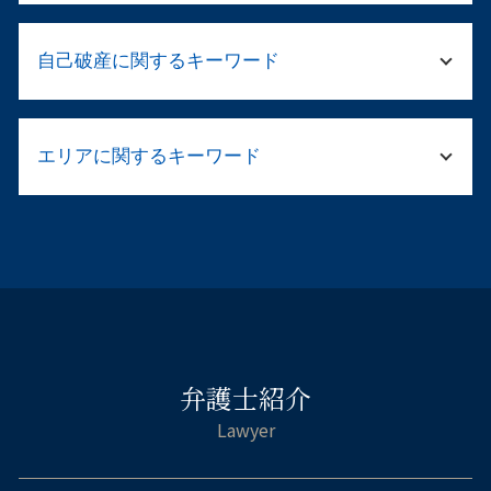
企業法務 顧問弁護士
傷害事件 罰金
遺産 相続 銀行口座 調査
民事再生 デメリット
傷害 刑事事件
自己破産に関するキーワード
民法 法定相続人
会社 売買契約書
刑事 弁護 相談
遺産 法律相談
契約書 リーガルチェックとは
警察 捕まっ たら
遺留分とは 相続
企業 法務部
自己破産 免責 仕事
起訴されたら 裁判
相続 財産管理人 選任 申立
事業再生 弁護士
エリアに関するキーワード
自己破産 管財人 仕事
わいせつ罪 逮捕
遺言 遺産分割
退職勧奨 パワハラ
カードローン 自己破産 取り立て
家族 逮捕
遺言書 遺産分割
会社 法務
自己破産 デメリット 保証人
傷害事件 被害届 流れ
自己破産 弁護士 浪速区
遺言執行者 相続人
パワハラ 中小 企業
自己破産 車 現金
傷害罪 流れ
不貞慰 謝料請求 弁護士 淀川区
遺言 遺産分割協議
弁護士 顧問契約 メリット
自己破産 仕事 ばれる
被害届 取り下げ
相続相談 弁護士 福島区
法定相続人とは
企業再生 弁護士
自己破産 ギャンブル 同時廃止
脅迫罪 成立
離婚相談 弁護士 都島区
相続人 調べ方
清算人 弁護士
消費者金融 自己破産 借り入れ
留置所 弁護士
倒産 弁護士 大阪市北区
相続 不動産売却
企業 労務
住宅ローン 破産
傷害罪 怪我の程度
倒産 弁護士 阿倍野区
相続人 被相続人
顧問弁護士 契約書
住宅ローン 自己破産 相談
窃盗罪 初犯 流れ
弁護士紹介
交通事故 弁護士 淀川区
相続 遺産分割協議書
自己破産 サラ金 取り立て
痴漢 逮捕された
企業法務 弁護士 大阪市北区
弁護士 資産 調査
自己破産 ブラックリスト デメリット
保釈 弁護士
相続相談 弁護士 大阪市北区
公正証書遺言 弁護士
自己破産 すると 車は
傷害 刑法
交通事故 弁護士 都島区
相続人 連絡が取れない
住宅ローン 破綻