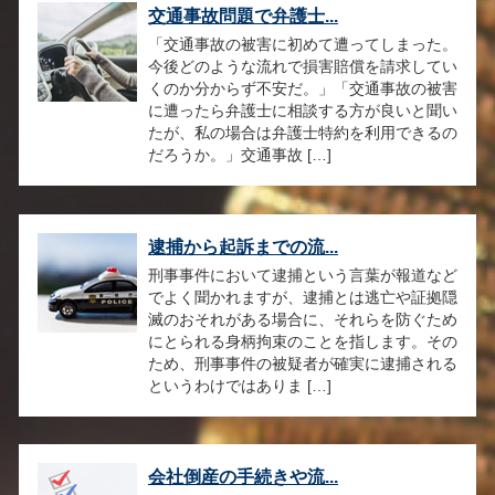
交通事故問題で弁護士...
「交通事故の被害に初めて遭ってしまった。
今後どのような流れで損害賠償を請求してい
くのか分からず不安だ。」「交通事故の被害
に遭ったら弁護士に相談する方が良いと聞い
たが、私の場合は弁護士特約を利用できるの
だろうか。」交通事故 […]
逮捕から起訴までの流...
刑事事件において逮捕という言葉が報道など
でよく聞かれますが、逮捕とは逃亡や証拠隠
滅のおそれがある場合に、それらを防ぐため
にとられる身柄拘束のことを指します。その
ため、刑事事件の被疑者が確実に逮捕される
というわけではありま […]
会社倒産の手続きや流...