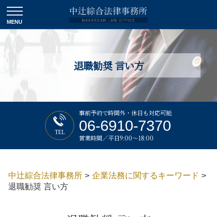
退職勧奨 言い方
事前予約で時間外・休日も対応可能
06-6910-7370
TEL
営業時間／平日9:00～18:00
中辻綜合法律事務所
>
企業法務に関するキーワード
>
退職勧奨 言い方