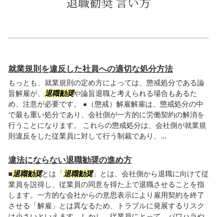
退職勧奨 言い方
就業規則を違反した社員への適切な処分方法
もっとも、就業規則の定め方によっては、懲戒処分である論
旨解雇が、
退職勧奨
や論旨退職と考えられる場合もあるた
め、注意が必要です。 ●（懲戒）解雇解雇は、懲戒処分の中
で最も重い処分であり、会社側が一方的に労働契約の解消を
行うことになります。 これらの懲戒処分は、会社側が就業規
則違反をした従業員に対して行う制裁であり、...
違法にならない退職勧奨の進め方
■
退職勧奨
とは「
退職勧奨
」とは、会社側から退職に向けて従
業員を説得し、従業員の同意を得た上で退職させることを指
します。一方的な会社からの意思表示により雇用契約を終了
させる「解雇」とは異なるため、トラブルに発展するリスク
は小さいといえます。しかし、従業員にとって、パワハラや