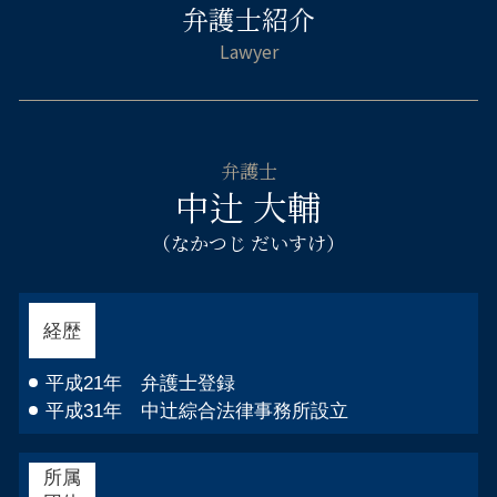
わいせつ罪 逮捕
弁護士紹介
離婚相談 弁護士 大阪市北区
遺産 相続 やり直し
自己破産 免責 仕事
逮捕 弁護士
自己破産 弁護士 大阪市西区
兄弟 遺産 相続 もめる
連帯保証人 破産
刑事告訴 不起訴
交通事故 弁護士 浪速区
遺産分割協議 やり直し
借金 消費者金融 自己破産
傷害 起訴
離婚相談 弁護士 阿倍野区
遺留分 計算
連帯保証人 借金 自己破産
不貞慰 謝料請求 弁護士 都島区
民法 法定相続人
自己破産 官報 期間
不貞慰 謝料請求 弁護士 阿倍野区
法定相続人 順位
資金繰り 弁護士相談
弁護士
交通事故 弁護士 大阪市中央区
遺産分割 不動産
中辻 大輔
自己破産 申立後
自己破産 弁護士 阿倍野区
自己破産 免責決定 官報
交通事故 弁護士 都島区
（なかつじ だいすけ）
自己破産 流れ 管財人
刑事事件 弁護士 福島区
自己破産 借金 相手
自己破産 弁護士 大阪市北区
企業法務 弁護士 都島区
経歴
離婚相談 弁護士 大阪市西区
離婚相談 弁護士 淀川区
平成21年 弁護士登録
平成31年 中辻綜合法律事務所設立
所属