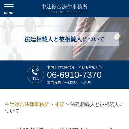
法廷相続人と被相続人について
事前予約で時間外・休日も対応可能
06-6910-7370
TEL
営業時間／平日9:00～18:00
中辻綜合法律事務所
>
相続
>
法廷相続人と被相続人に
ついて