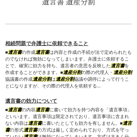
遺言書 遺産分割
相続問題で弁護士に依頼できること
■
遺言書
の作成
遺言書
は内容と作成の手続が法で定められたも
のでなければ無効になってしまいます。弁護士に依頼するこ
とで、確実に効力を持ち、遺言者の意思を反映した
遺言書
を
作成することができます。■
遺産分割
の際の代理人・
遺産分割
協議書の作成
遺産分割
は
遺産分割
協議や調停によって行うこ
とになりますが、その際の代理人を依頼する...
遺言書の効力について
■
遺言書
の内容
遺言書
に書いて効力を持つ内容を「遺言事項」
といいます。遺言事項は限定されており、遺言事項に含まれ
ない内容は
遺言書
に書いたとしても効力を有しません。■
遺言
書
の形式
遺言書
の方式は厳しく定められており、方式を守っ
ていない
遺言書
は無効になってしまいます。方式は大きく分