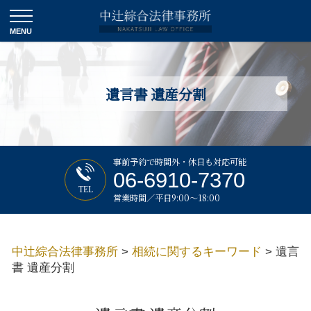
遺言書 遺産分割
事前予約で時間外・休日も対応可能
06-6910-7370
TEL
営業時間／平日9:00～18:00
中辻綜合法律事務所
>
相続に関するキーワード
>
遺言
書 遺産分割