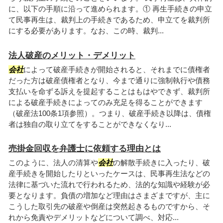
に、以下の手順に沿って進められます。① 再生手続きの申立
て民事再生は、裁判上の手続きであるため、申立てを裁判所
にする必要があります。なお、この時、裁判...
法人破産のメリット・デメリット
会社
によって破産手続きが開始されると、それまでに債権者
だった方は破産債権者となり、今まで通りに強制執行や債務
支払いを命ずる訴えを提起することはもはやできず、裁判所
による破産手続きによってのみ充足を得ることができます
（破産法100条1項参照）。つまり、破産手続き以降は、債権
者は独自の取り立てをすることができなくなり...
売掛金回収を弁護士に依頼する理由とは
このように、法人の清算や
会社
の解散手続きに入ったり、破
産手続きを開始したりといったケースは、民事再生法などの
法律に基づいた流れで行われるため、法的な知識や経験が必
要となります。負債の増加など理由はさまざまですが、主に
こうした取引先の破産や倒産は突然起きるものですから、そ
れから免責やデメリットなどについて調べ、対応...