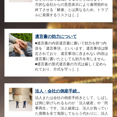
方的な会社からの意思表示により雇用契約を
終了させる「解雇」とは異なるため、トラブ
ルに発展するリスクは […]
遺言書の効力について
■遺言書の内容遺言書に書いて効力を持つ内
容を「遺言事項」といいます。遺言事項は限
定されており、遺言事項に含まれない内容は
遺言書に書いたとしても効力を有しません。
■遺言書の形式遺言書の方式は厳しく定めら
れており、方式を守っ […]
法人・会社の倒産手続...
法人または会社の倒産手続きとして、しばし
ば例に挙げられるものが「法人破産」や「民
事再生」です。法人破産は、法人が負ってい
た債務を全て免除してもらう代わりに、法人