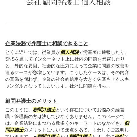
会社 顧問弁護士 個人相談
企業法務で弁護士に相談できること
とくに近年では、従業員が
個人相談
で労基署に通報したり、
SNSを通じてインターネット上に社内の問題を暴露したり
と、外的な要因、社会的な圧力によって企業に問題の改善を
迫るケースが急増しています。こうしたケースは、その内容
の真偽を問わず、企業の社会的信用を大きく失墜させるスキ
ャンダルとなってしまいます。社外に問題を持ち...
顧問弁護士のメリット
このように、
顧問弁護士
という存在についてお悩みの経営
職・管理職の方は決して少なくありません。このページで
は、企業法務にまつわる数多くのキーワードのなかでも、
顧
問弁護士
のメリットについて焦点をあて、くわしくご説明し
ていきます。 ■
顧問弁護士
とは
顧問弁護士
とは、主に
会社
な