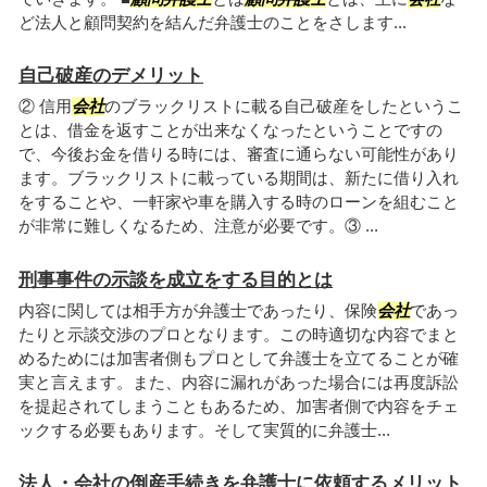
ど法人と顧問契約を結んだ弁護士のことをさします...
自己破産のデメリット
② 信用
会社
のブラックリストに載る自己破産をしたというこ
とは、借金を返すことが出来なくなったということですの
で、今後お金を借りる時には、審査に通らない可能性があり
ます。ブラックリストに載っている期間は、新たに借り入れ
をすることや、一軒家や車を購入する時のローンを組むこと
が非常に難しくなるため、注意が必要です。③ ...
刑事事件の示談を成立をする目的とは
内容に関しては相手方が弁護士であったり、保険
会社
であっ
たりと示談交渉のプロとなります。この時適切な内容でまと
めるためには加害者側もプロとして弁護士を立てることが確
実と言えます。また、内容に漏れがあった場合には再度訴訟
を提起されてしまうこともあるため、加害者側で内容をチェ
ックする必要もあります。そして実質的に弁護士...
法人・会社の倒産手続きを弁護士に依頼するメリット