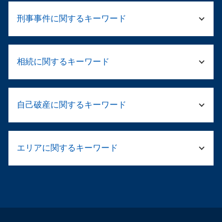
法人破産 できない
刑事事件に関するキーワード
法人 破産 費用
予防 法務
就業規則 変更
逮捕 刑務所 流れ
企業法務 労務
相続に関するキーワード
保釈 弁護士
会社 法務
傷害 刑法
法務 顧問
示談が成立
公正証書遺言 相続
就業規則 義務
被害届 取り下げ
自己破産に関するキーワード
財産調査 弁護士
法人 清算
傷害 刑事事件
相続 配偶者 子供
契約書 リーガルチェックとは
傷害罪 怪我の程度
遺産 法律相談
会社の解散手続き
住宅ローン 破綻
留置所 弁護士
法務局 遺産分割協議書
パワハラ 義務化
エリアに関するキーワード
自己破産 デメリット 車
傷害罪 流れ
遺産 相続 やり直し
テレワーク 就業規則
自己破産 免責決定 官報
刑事告訴 不起訴
遺言 遺産分割
企業 清算
自己破産 管財人 仕事
警察 捕まっ たら
自己破産 弁護士 大阪市西区
遺産 相続 銀行口座 調査
会社 負債
自己破産 官報 期間
家族 逮捕
企業法務 弁護士 阿倍野区
弁護士 資産 調査
法人の清算
連帯保証人 破産
逮捕 弁護士
倒産 弁護士 福島区
民法 法定相続人
民事再生 デメリット
自己破産 ギャンブル 同時廃止
起訴されたら 有罪
離婚相談 弁護士 天王寺区
遺言執行者 相続人
カスハラ 対策