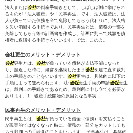
法人または
会社
の倒産手続きとして、しばしば例に挙げられ
るものが「法人破産」や「民事再生」です。法人破産は、法
人が負っていた債務を全て免除してもらう代わりに、法人格
を失い消滅する手続きであり、民事再生とは、債務の一部を
免除してもらう等の計画書を作成し、計画に則って残額を債
権者に返済する手続きをいいます。では、このよ...
会社更生のメリット・デメリット
会社
更生とは、
会社
が負っている債務が支払不能になった
り、超過した時に、経営を継続したまま
会社
を建て直す裁判
上の手続きのことをいいます。
会社
更生は、具体的に以下の
手順によって進められます。 ①
会社
更生手続の申請
会社
更生
は、裁判上の手続きであるため、裁判所に申し立てる必要が
あります。1 破産手続開始の原因となる事実...
民事再生のメリット・デメリット
民事再生とは、
会社
が負っている借金（債務）を支払うこと
が現実的ではなくなった時に、債務の一部分をカットしても
らう裁判上の手続きのことをいいます。 民事再生は、具体的