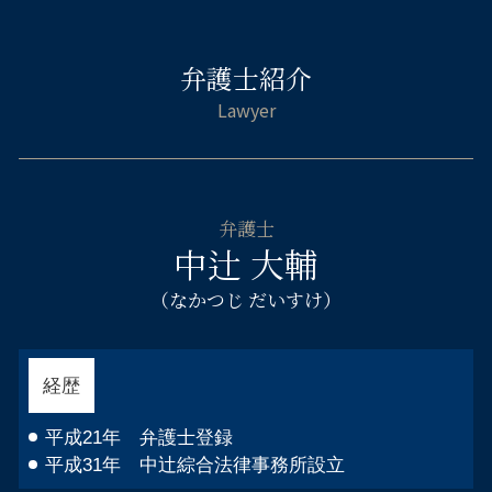
住宅ローン 自己破産 相談
痴漢 逮捕された
企業法務 弁護士 大阪市西区
法定相続人 兄弟
就業規則 退職
自己破産 車 現金
刑事事件 職場や家族に知られずに
交通事故 弁護士 大阪市中央区
相続人 被相続人
会社 清算 解散
自己破産とは 手続き
脅迫罪 成立
弁護士紹介
相続相談 弁護士 天王寺区
遺言書 法律相談
自己破産 免責許可 確定
刑事 弁護 相談
刑事事件 弁護士 大阪市西区
遺留分とは 相続
自己破産 連帯保証人
起訴されたら 裁判
相続相談 弁護士 阿倍野区
遺言書 法定相続人 遺留分
借金 消費者金融 自己破産
ストーカー 示談
刑事事件 弁護士 天王寺区
遺産分割協議書 作り方
自己破産 流れ 管財人
相続相談 弁護士 大阪市中央区
法定相続人 順位
カードローン 自己破産 取り立て
自己破産 弁護士 大阪市中央区
法定相続人とは
個人 自己破産 デメリット
弁護士
企業法務 弁護士 都島区
相続人 連絡が取れない
中辻 大輔
自己破産 免責 仕事
自己破産 弁護士 福島区
自己破産 申立後
不貞慰 謝料請求 弁護士 大阪市西区
（なかつじ だいすけ）
住宅ローン 破産
自己破産 弁護士 阿倍野区
自己破産 借金 相手
倒産 弁護士 天王寺区
企業法務 弁護士 天王寺区
経歴
企業法務 弁護士 淀川区
倒産 弁護士 都島区
平成21年 弁護士登録
平成31年 中辻綜合法律事務所設立