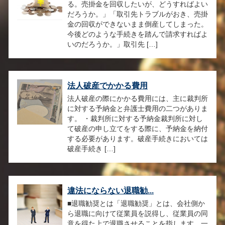
る。売掛金を回収したいが、どうすればよい
だろうか。」「取引先トラブルがおき、売掛
金の回収ができないまま倒産してしまった。
今後どのような手続きを踏んで請求すればよ
いのだろうか。」取引先 […]
法人破産でかかる費用
法人破産の際にかかる費用には、主に裁判所
に対する予納金と弁護士費用の二つがありま
す。 ・裁判所に対する予納金裁判所に対し
て破産の申し立てをする際に、予納金を納付
する必要があります。破産手続きにおいては
破産手続き […]
違法にならない退職勧...
■退職勧奨とは「退職勧奨」とは、会社側か
ら退職に向けて従業員を説得し、従業員の同
意を得た上で退職させることを指します。一