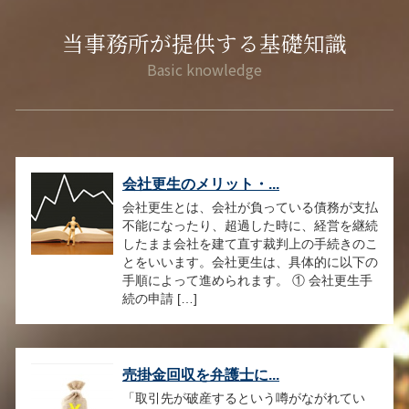
当事務所が提供する基礎知識
会社更生のメリット・...
会社更生とは、会社が負っている債務が支払
不能になったり、超過した時に、経営を継続
したまま会社を建て直す裁判上の手続きのこ
とをいいます。会社更生は、具体的に以下の
手順によって進められます。 ① 会社更生手
続の申請 […]
売掛金回収を弁護士に...
「取引先が破産するという噂がながれてい