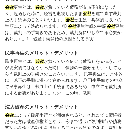
会社
更生とは、
会社
が負っている債務が支払不能になった
り、超過した時に、経営を継続したまま
会社
を建て直す裁判
上の手続きのことをいいます。
会社
更生は、具体的に以下の
手順によって進められます。 ①
会社
更生手続の申請
会社
更生
は、裁判上の手続きであるため、裁判所に申し立てる必要が
あります。1 破産手続開始の原因となる事実...
民事再生のメリット・デメリット
民事再生とは、
会社
が負っている借金（債務）を支払うこと
が現実的ではなくなった時に、債務の一部分をカットしても
らう裁判上の手続きのことをいいます。 民事再生は、具体的
に、以下の手順に沿って進められます。① 再生手続きの申立
て民事再生は、裁判上の手続きであるため、申立てを裁判所
にする必要があります。なお、この時、裁判...
法人破産のメリット・デメリット
会社
によって破産手続きが開始されると、それまでに債権者
だった方は破産債権者となり、今まで通りに強制執行や債務
支払いを命ずる訴えを提起することはもはやできず、裁判所