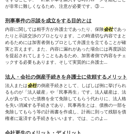
が非常に難しくなるため、注意が必要です。③ ...
刑事事件の示談を成立をする目的とは
内容に関しては相手方が弁護士であったり、保険
会社
であっ
たりと示談交渉のプロとなります。この時適切な内容でまと
めるためには加害者側もプロとして弁護士を立てることが確
実と言えます。また、内容に漏れがあった場合には再度訴訟
を提起されてしまうこともあるため、加害者側で内容をチェ
ックする必要もあります。そして実質的に弁護士...
法人・会社の倒産手続きを弁護士に依頼するメリット
法人または
会社
の倒産手続きとして、しばしば例に挙げられ
るものが「法人破産」や「民事再生」です。法人破産は、法
人が負っていた債務を全て免除してもらう代わりに、法人格
を失い消滅する手続きであり、民事再生とは、債務の一部を
免除してもらう等の計画書を作成し、計画に則って残額を債
権者に返済する手続きをいいます。では、このよ...
会社更生のメリット・デメリット