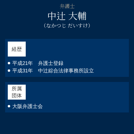
不貞慰 謝料請求 弁護士 淀川区
遺言書 遺産分割
自己破産 免責 仕事
弁護士
刑事事件 弁護士 都島区
財産調査 弁護士
中辻 大輔
借金 消費者金融 自己破産
交通事故 弁護士 淀川区
自己破産とは 手続き
不貞慰 謝料請求 弁護士 浪速区
（なかつじ だいすけ）
自己破産 仕事 ばれる
自己破産 弁護士 都島区
自己破産 免責許可 確定
自己破産 弁護士 大阪市中央区
離婚相談 弁護士 淀川区
経歴
倒産 弁護士 浪速区
自己破産 弁護士 淀川区
平成21年 弁護士登録
平成31年 中辻綜合法律事務所設立
所属
団体
大阪弁護士会