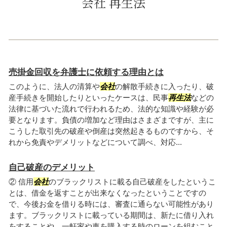
会社 再生法
売掛金回収を弁護士に依頼する理由とは
このように、法人の清算や
会社
の解散手続きに入ったり、破
産手続きを開始したりといったケースは、民事
再生法
などの
法律に基づいた流れで行われるため、法的な知識や経験が必
要となります。負債の増加など理由はさまざまですが、主に
こうした取引先の破産や倒産は突然起きるものですから、そ
れから免責やデメリットなどについて調べ、対応...
自己破産のデメリット
② 信用
会社
のブラックリストに載る自己破産をしたというこ
とは、借金を返すことが出来なくなったということですの
で、今後お金を借りる時には、審査に通らない可能性があり
ます。ブラックリストに載っている期間は、新たに借り入れ
をすることや、一軒家や車を購入する時のローンを組むこと