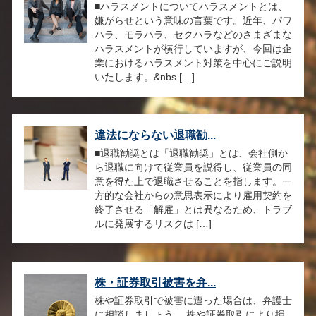
■ハラスメントについてハラスメントとは、
嫌がらせという意味の言葉です。近年、パワ
ハラ、モラハラ、セクハラなどのさまざまな
ハラスメントが横行していますが、今回は企
業におけるハラスメント対策を中心にご説明
いたします。&nbs […]
違法にならない退職勧...
■退職勧奨とは「退職勧奨」とは、会社側か
ら退職に向けて従業員を説得し、従業員の同
意を得た上で退職させることを指します。一
方的な会社からの意思表示により雇用契約を
終了させる「解雇」とは異なるため、トラブ
ルに発展するリスクは […]
株・証券取引被害を弁...
株や証券取引で被害に遭った場合は、弁護士
に相談しましょう。 株や証券取引により損