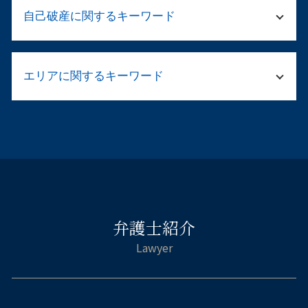
公正証書遺言 相続
労働条件 不利益変更
起訴されたら 有罪
自己破産に関するキーワード
相続 財産管理人 選任 申立
民事再生 デメリット
傷害罪 怪我の程度
相続人 連絡が取れない
破産手続き 期間
刑事告訴 不起訴
遺言書 法律相談
法務 顧問
自己破産 官報 期間
痴漢 逮捕された
公正証書遺言 弁護士
企業 コンプライアンス違反
エリアに関するキーワード
連帯保証人 借金 自己破産
傷害 起訴
相続 遺産分割協議書
カスハラ とは
カードローン 自己破産 取り立て
留置所 弁護士
法定相続人 兄弟
弁護士 顧問契約 メリット
自己破産 すると 車は
示談が成立
倒産 弁護士 大阪市西区
兄弟 遺産 相続 もめる
会社 法務
自己破産 車 現金
刑事 弁護 相談
離婚相談 弁護士 都島区
遺産分割協議 やり直し
契約書 リーガルチェックとは
自己破産 管財人 仕事
逮捕 弁護士
交通事故 弁護士 天王寺区
相続 使途不明金
社内 法務
自己破産 申立後
示談 メリット
不貞慰 謝料請求 弁護士 大阪市中央区
遺産 相続 銀行口座 調査
法人破産 流れ
住宅ローン 破綻
家族 逮捕
相続相談 弁護士 大阪市北区
民法 法定相続人
法人 清算 流れ
自己破産 ギャンブル 同時廃止
逮捕 刑務所 流れ
企業法務 弁護士 淀川区
相続財産管理人 弁護士
会社 倒産 借金
消費者金融 自己破産 借り入れ
傷害罪 裁判
弁護士紹介
企業法務 弁護士 福島区
遺言書 効力 遺留分
住宅ローン 破産
傷害 刑法
刑事事件 弁護士 福島区
遺言 遺産分割協議
連帯保証人 破産
被害届 取り下げ
相続相談 弁護士 都島区
相続 不動産売却
自己破産 サラ金 取り立て
傷害 刑事事件
交通事故 弁護士 大阪市中央区
遺産 相続 調査
自己破産 連帯保証人
刑事事件 弁護士 阿倍野区
遺言書 法定相続人 遺留分
自己破産 免責決定 官報