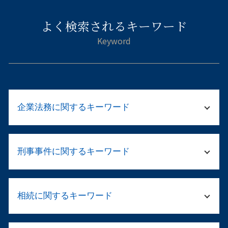
よく検索されるキーワード
企業法務に関するキーワード
企業 労務
刑事事件に関するキーワード
パワハラ 加害者 退職勧奨
パワハラ 法
破産 会社
窃盗罪 初犯 流れ
破産 デメリット
相続に関するキーワード
脅迫罪 成立
モデル 就業規則
起訴されたら 裁判
民事再生 破産 違い
刑事事件 職場や家族に知られずに