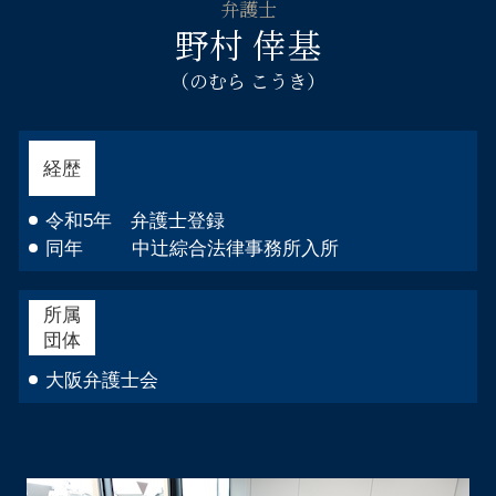
弁護士
野村 倖基
（のむら こうき）
経歴
令和5年 弁護士登録
同年 中辻綜合法律事務所入所
所属
団体
大阪弁護士会