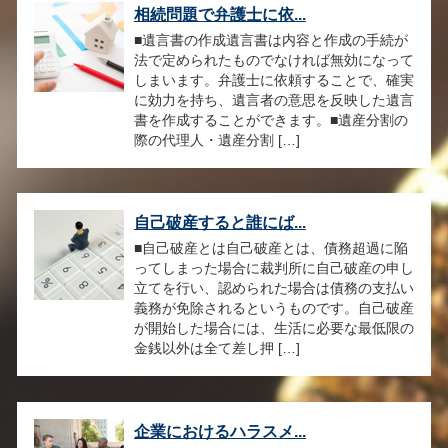
相続問題で弁護士に依...
■遺言書の作成遺言書は内容と作成の手続が
法で定められたものでなければ無効になって
しまいます。弁護士に依頼することで、確実
に効力を持ち、遺言者の意思を反映した遺言
書を作成することができます。■遺産分割の
際の代理人・遺産分割 […]
自己破産すると誰にば...
■自己破産とは自己破産とは、債務超過に陥
ってしまった場合に裁判所に自己破産の申し
立てを行い、認められた場合は債務の支払い
義務が免除されるというものです。自己破産
が開始した場合には、生活に必要な最低限の
金銭以外は全て差し押 […]
企業におけるハラスメ...