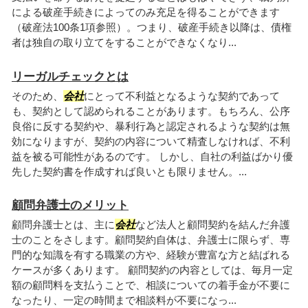
による破産手続きによってのみ充足を得ることができます
（破産法100条1項参照）。つまり、破産手続き以降は、債権
者は独自の取り立てをすることができなくなり...
リーガルチェックとは
そのため、
会社
にとって不利益となるような契約であって
も、契約として認められることがあります。もちろん、公序
良俗に反する契約や、暴利行為と認定されるような契約は無
効になりますが、契約の内容について精査しなければ、不利
益を被る可能性があるのです。 しかし、自社の利益ばかり優
先した契約書を作成すれば良いとも限りません。...
顧問弁護士のメリット
顧問弁護士とは、主に
会社
など法人と顧問契約を結んだ弁護
士のことをさします。顧問契約自体は、弁護士に限らず、専
門的な知識を有する職業の方や、経験が豊富な方と結ばれる
ケースが多くあります。 顧問契約の内容としては、毎月一定
額の顧問料を支払うことで、相談についての着手金が不要に
なったり、一定の時間まで相談料が不要になっ...